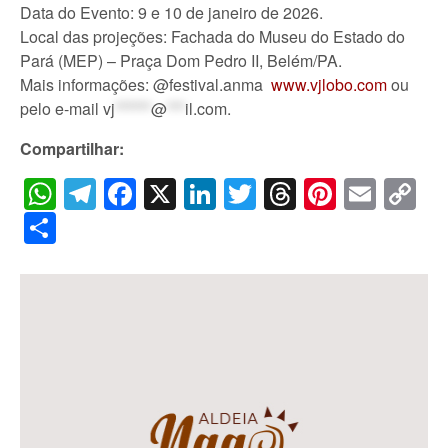
Data do Evento: 9 e 10 de janeiro de 2026.
Local das projeções: Fachada do Museu do Estado do
Pará (MEP) – Praça Dom Pedro II, Belém/PA.
Mais informações: @festival.anma
www.vjlobo.com
ou
pelo e-mail
vj
******
@
***
il.com
.
Compartilhar:
WhatsApp
Telegram
Facebook
X
LinkedIn
Twitter
Threads
Pintere
Emai
C
Li
Share