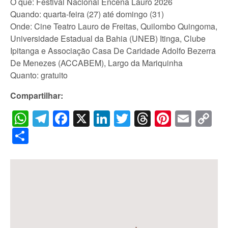
O quê: Festival Nacional Encena Lauro 2026
Quando: quarta-feira (27) até domingo (31)
Onde: Cine Teatro Lauro de Freitas, Quilombo Quingoma,
Universidade Estadual da Bahia (UNEB) Itinga, Clube
Ipitanga e Associação Casa De Caridade Adolfo Bezerra
De Menezes (ACCABEM), Largo da Mariquinha
Quanto: gratuito
Compartilhar:
WhatsApp
Telegram
Facebook
X
LinkedIn
Twitter
Threads
Pintere
Emai
C
Li
Share