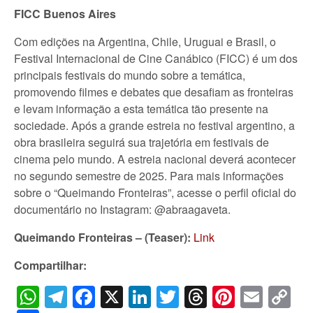
FICC Buenos Aires
Com edições na Argentina, Chile, Uruguai e Brasil, o
Festival Internacional de Cine Canábico (FICC) é um dos
principais festivais do mundo sobre a temática,
promovendo filmes e debates que desafiam as fronteiras
e levam informação a esta temática tão presente na
sociedade. Após a grande estreia no festival argentino, a
obra brasileira seguirá sua trajetória em festivais de
cinema pelo mundo. A estreia nacional deverá acontecer
no segundo semestre de 2025. Para mais informações
sobre o “Queimando Fronteiras”, acesse o perfil oficial do
documentário no Instagram: @abraagaveta.
Queimando Fronteiras – (Teaser):
Link
Compartilhar:
WhatsApp
Telegram
Facebook
X
LinkedIn
Twitter
Threads
Pintere
Emai
C