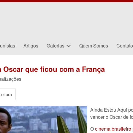
unistas
Artigos
Galerias
Quem Somos
Contat
m Oscar que ficou com a França
ualizações
eitura
Ainda Estou Aqui pod
vencer o Oscar de fo
O
cinema brasileiro