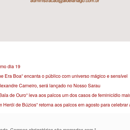
imo dia 19
 que Era Boa” encanta o público com universo mágico e sensível
 Alexandre Carneiro, será lançado no Nosso Sarau
 Bala de Ouro” leva aos palcos um dos casos de feminicídio mai
 Herói de Búzios” retorna aos palcos em agosto para celebrar
cado.
Campos obrigatórios são marcados com
*