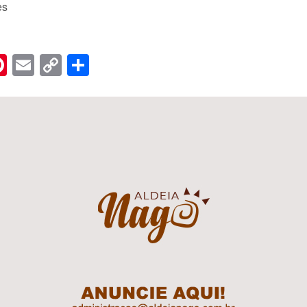
es
n
er
hreads
Pinterest
Email
Copy
Share
Link