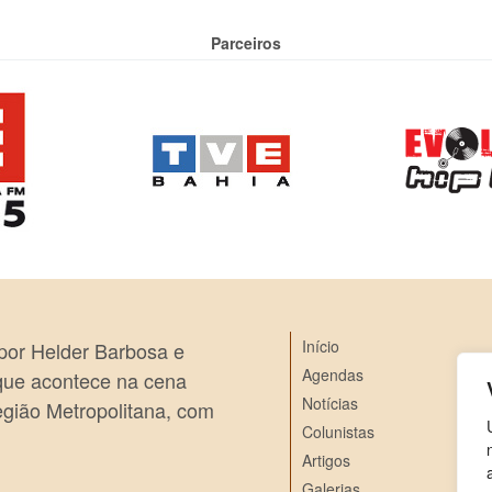
Parceiros
Início
 por Helder Barbosa e
Agendas
 que acontece na cena
Notícias
egião Metropolitana, com
Colunistas
Artigos
Galerias