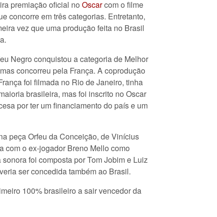
ira premiação oficial no
Oscar
com o filme
e concorre em três categorias. Entretanto,
meira vez que uma produção feita no Brasil
a.
feu Negro conquistou a categoria de Melhor
, mas concorreu pela França. A coprodução
e França foi filmada no Rio de Janeiro, tinha
aioria brasileira, mas foi inscrito no Oscar
esa por ter um financiamento do país e um
 na peça Orfeu da Conceição, de Vinícius
va com o ex-jogador Breno Mello como
ha sonora foi composta por Tom Jobim e Luiz
everia ser concedida também ao Brasil.
meiro 100% brasileiro a sair vencedor da