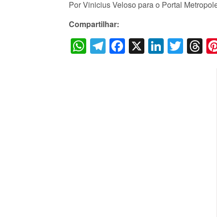
Por Vinicius Veloso para o Portal Metropol
Compartilhar:
WhatsApp
Telegram
Facebook
X
LinkedI
Twitt
T