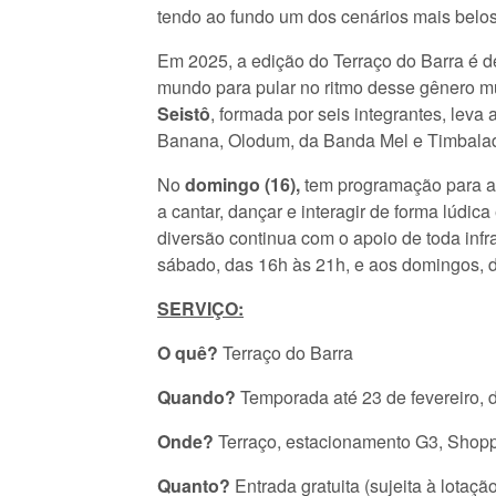
tendo ao fundo um dos cenários mais belos
Em 2025, a edição do Terraço do Barra é 
mundo para pular no ritmo desse gênero mu
Seistô
, formada por seis integrantes, leva
Banana, Olodum, da Banda Mel e Timbala
No
domingo (16),
tem programação para a
a cantar, dançar e interagir de forma lúdi
diversão continua com o apoio de toda infr
sábado, das 16h às 21h, e aos domingos, 
SERVIÇO:
O quê?
Terraço do Barra
Quando?
Temporada até 23 de fevereiro, d
Onde?
Terraço, estacionamento G3, Shopp
Quanto?
Entrada gratuita (sujeita à lotaçã