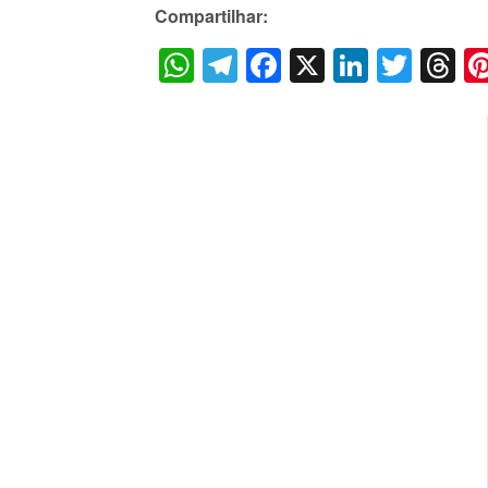
Compartilhar:
WhatsApp
Telegram
Facebook
X
LinkedI
Twitt
T