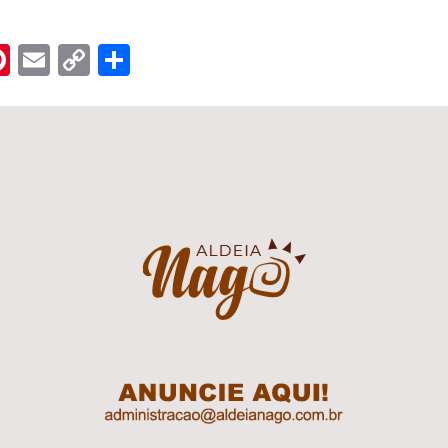
n
er
hreads
Pinterest
Email
Copy
Share
Link