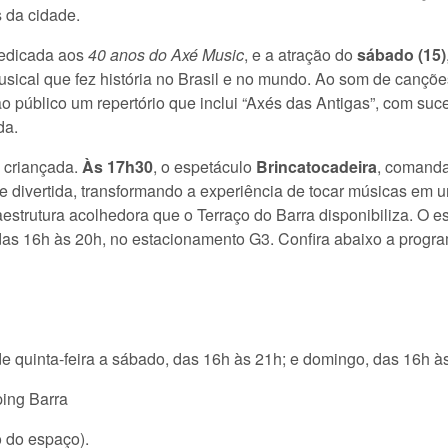
 da cidade.
dedicada aos
40 anos do Axé Music
, e a atração do
sábado (15)
sical que fez história no Brasil e no mundo. Ao som de cançõe
 ao público um repertório que inclui “Axés das Antigas”, com s
da.
 criançada.
Às 17h30
, o espetáculo
Brincatocadeira
, comanda
ca e divertida, transformando a experiência de tocar músicas em
aestrutura acolhedora que o Terraço do Barra disponibiliza. O e
das 16h às 20h, no estacionamento G3. Confira abaixo a progr
e quinta-feira a sábado, das 16h às 21h; e domingo, das 16h à
ing Barra
o do espaço).