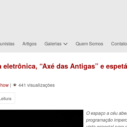
unistas
Artigos
Galerias
Quem Somos
Contat
eletrônica, “Axé das Antigas” e espetá
Show
|
441 visualizações
eitura
O espaço a céu abe
programação imperdí
vista especial para o