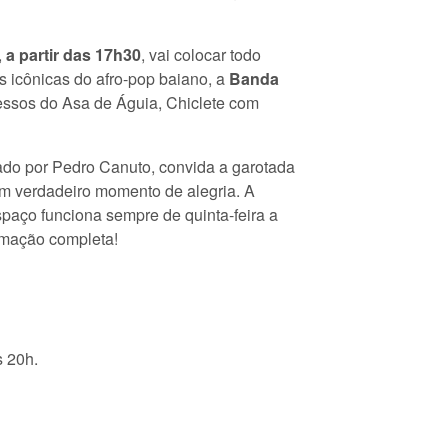
,
a partir das 17h30
, vai colocar todo
s icônicas do afro-pop baiano, a
Banda
ucessos do Asa de Águia, Chiclete com
do por Pedro Canuto, convida a garotada
 um verdadeiro momento de alegria. A
spaço funciona sempre de quinta-feira a
amação completa!
s 20h.