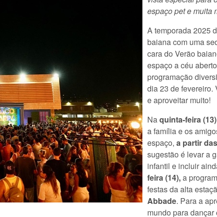
espaço pet e muita 
A temporada 2025 
baiana com uma seq
cara do Verão baiano
espaço a céu abert
programação diversif
dia 23 de fevereiro
e aproveitar muito!
Na
quinta-feira (13)
a família e os amigo
espaço,
a partir da
sugestão é levar a 
infantil e incluir ai
feira (14),
a programa
festas da alta estaç
Abbade
. Para a ap
mundo para dançar c