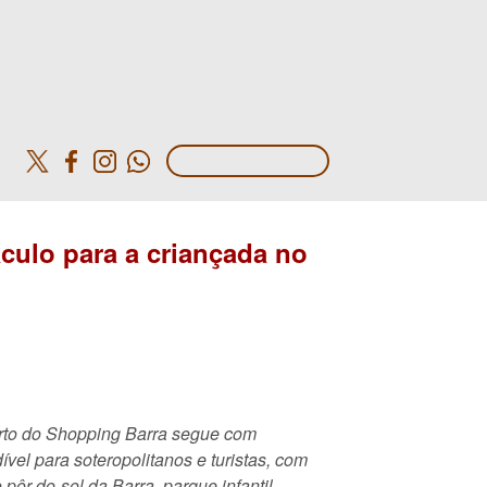
o
culo para a criançada no
rto do Shopping Barra segue com
vel para soteropolitanos e turistas, com
 pôr-do-sol da Barra, parque infantil,