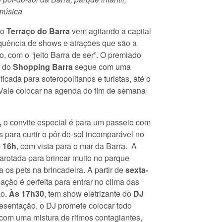
música
do
Terraço do Barra
vem agitando a capital
uência de shows e atrações que são a
, com o “jeito Barra de ser”. O premiado
o do
Shopping Barra
segue com uma
icada para soteropolitanos e turistas, até o
. Vale colocar na agenda do fim de semana
,
o convite especial é para um passeio com
s para curtir o pôr-do-sol incomparável no
s 16h
, com vista para o mar da Barra. A
garotada para brincar muito no parque
nda os pets na brincadeira. A partir de
sexta-
ção é perfeita para entrar no clima das
ão.
Às 17h30
, tem show eletrizante do
DJ
resentação, o DJ promete colocar todo
om uma mistura de ritmos contagiantes,