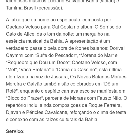
talentosos músicos Luciano Salvador Bahia (violão) e
Tamima Brasil (percussão).
A faixa que dá nome ao espetáculo, composta por
Caetano Veloso para Gal Costa no álbum O Sorriso do
Gato de Alice, dá o tom da noite: um mergulho na
essência musical da Bahia. A apresentação é um
verdadeiro passeio pela obra de ícones baianos: Dorival
Caymmi com “Suíte do Pescador”, “Morena do Mar” e
“Requebre que Dou um Doce”; Caetano Veloso, com
“Mel”, “Vaca Profana” e “Dama do Cassino”, esta última
eternizada na voz de Jussara; Os Novos Baianos Moraes
Moreira e Galvão também são celebrados em “Dê um
Rolê”, enquanto o espírito carnavalesco se manifesta em
“Bloco do Prazer”, parceria de Moraes com Fausto Nilo. O
repertório inclui ainda composições de Roque Ferreira,
Djavan e Péricles Cavalcanti, reforçando o clima de festa
e conexão com as raízes culturais da Bahia.
Serviço: