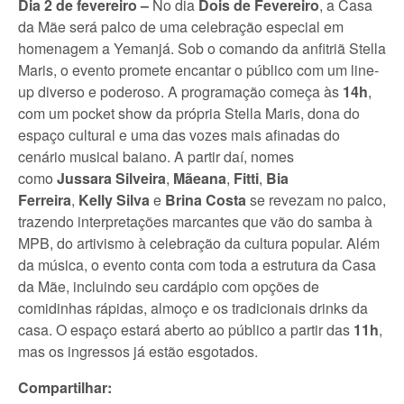
Dia 2 de fevereiro –
No dia
Dois de Fevereiro
, a Casa
da Mãe será palco de uma celebração especial em
homenagem a Yemanjá. Sob o comando da anfitriã Stella
Maris, o evento promete encantar o público com um line-
up diverso e poderoso. A programação começa às
14h
,
com um pocket show da própria Stella Maris, dona do
espaço cultural e uma das vozes mais afinadas do
cenário musical baiano. A partir daí, nomes
como
Jussara Silveira
,
Mãeana
,
Fitti
,
Bia
Ferreira
,
Kelly Silva
e
Brina Costa
se revezam no palco,
trazendo interpretações marcantes que vão do samba à
MPB, do artivismo à celebração da cultura popular. Além
da música, o evento conta com toda a estrutura da Casa
da Mãe, incluindo seu cardápio com opções de
comidinhas rápidas, almoço e os tradicionais drinks da
casa. O espaço estará aberto ao público a partir das
11h
,
mas os ingressos já estão esgotados.
Compartilhar: