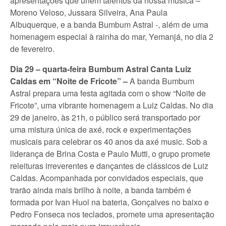
apresentações que unem talentos da nossa música –
Moreno Veloso, Jussara Silveira, Ana Paula
Albuquerque, e a banda Bumbum Astral -, além de uma
homenagem especial à rainha do mar, Yemanjá, no dia 2
de fevereiro.
Dia 29 – quarta-feira Bumbum Astral Canta Luiz
Caldas em “Noite de Fricote” –
A banda Bumbum
Astral prepara uma festa agitada com o show “Noite de
Fricote”, uma vibrante homenagem a Luiz Caldas. No dia
29 de janeiro, às 21h, o público será transportado por
uma mistura única de axé, rock e experimentações
musicais para celebrar os 40 anos da axé music. Sob a
liderança de Brina Costa e Paulo Mutti, o grupo promete
releituras irreverentes e dançantes de clássicos de Luiz
Caldas. Acompanhada por convidados especiais, que
trarão ainda mais brilho à noite, a banda também é
formada por Ivan Huol na bateria, Gonçalves no baixo e
Pedro Fonseca nos teclados, promete uma apresentação