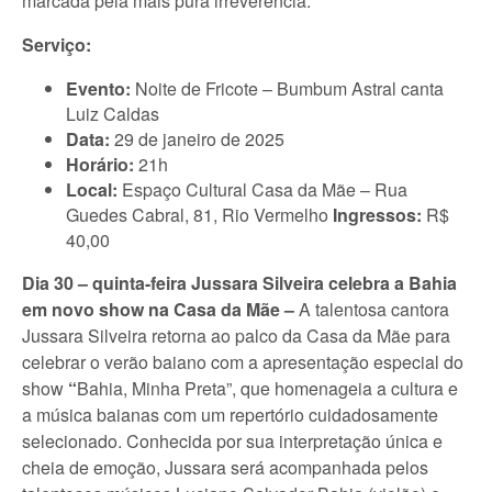
marcada pela mais pura irreverência.
Serviço:
Evento:
Noite de Fricote – Bumbum Astral canta
Luiz Caldas
Data:
29 de janeiro de 2025
Horário:
21h
Local:
Espaço Cultural Casa da Mãe – Rua
Guedes Cabral, 81, Rio Vermelho
Ingressos:
R$
40,00
Dia 30 – quinta-feira Jussara Silveira celebra a Bahia
em novo show na Casa da Mãe –
A talentosa cantora
Jussara Silveira retorna ao palco da Casa da Mãe para
celebrar o verão baiano com a apresentação especial do
show
“
Bahia, Minha Preta”, que homenageia a cultura e
a música baianas com um repertório cuidadosamente
selecionado. Conhecida por sua interpretação única e
cheia de emoção, Jussara será acompanhada pelos