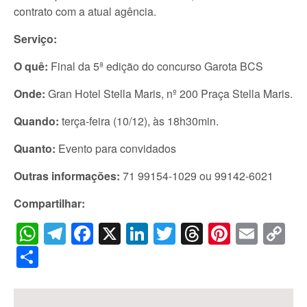
contrato com a atual agência.
Serviço:
O quê:
Final da 5ª edição do concurso Garota BCS
Onde:
Gran Hotel Stella Maris, nº 200 Praça Stella Maris.
Quando:
terça-feira (10/12), às 18h30min.
Quanto:
Evento para convidados
Outras informações:
71 99154-1029 ou 99142-6021
Compartilhar:
WhatsApp
Telegram
Facebook
X
LinkedIn
Twitter
Threads
Pintere
Emai
C
Li
Share