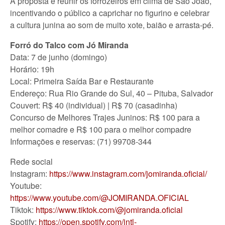
A proposta é reunir os forrozeiros em clima de São João,
incentivando o público a caprichar no figurino e celebrar
a cultura junina ao som de muito xote, baião e arrasta-pé.
Forró do Talco com Jó Miranda
Data: 7 de junho (domingo)
Horário: 19h
Local: Primeira Saída Bar e Restaurante
Endereço: Rua Rio Grande do Sul, 40 – Pituba, Salvador
Couvert: R$ 40 (individual) | R$ 70 (casadinha)
Concurso de Melhores Trajes Juninos: R$ 100 para a
melhor comadre e R$ 100 para o melhor compadre
Informações e reservas: (71) 99708-344
Rede social
Instagram:
https://www.instagram.com/jomiranda.oficial/
Youtube:
https://www.youtube.com/@JOMIRANDA.OFICIAL
Tiktok:
https://www.tiktok.com/@jomiranda.oficial
Spotify:
https://open.spotify.com/intl-