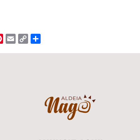
n
er
hreads
Pinterest
Email
Copy
Share
Link