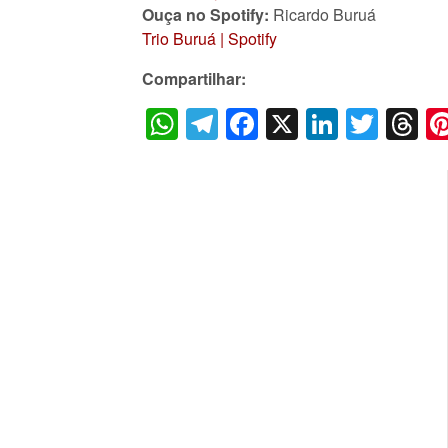
Ouça no Spotify:
Ricardo Buruá
Trio Buruá | Spotify
Compartilhar:
WhatsApp
Telegram
Facebook
X
LinkedI
Twitt
T