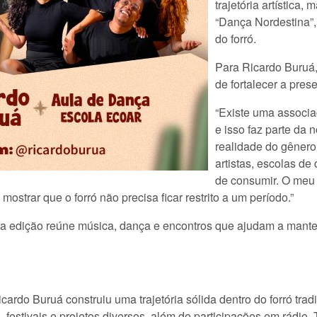
trajetória artística
“Dança Nordestina”, 
do forró.
Para Ricardo Buruá
de fortalecer a pre
“Existe uma associaç
e isso faz parte da 
realidade do gênero.
artistas, escolas d
de consumir. O meu 
ostrar que o forró não precisa ficar restrito a um período.”
al, a edição reúne música, dança e encontros que ajudam a man
Ricardo Buruá construiu uma trajetória sólida dentro do forró tr
estivais e projetos diversos, além de participações em rádio, 