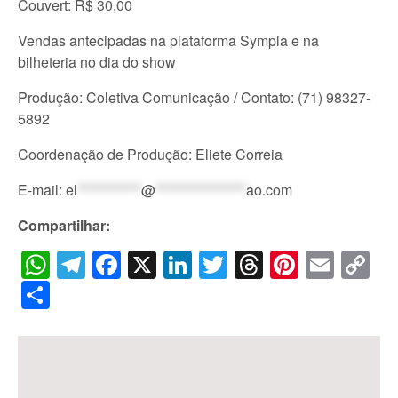
Couvert: R$ 30,00
Vendas antecipadas na plataforma Sympla e na
bilheteria no dia do show
Produção: Coletiva Comunicação / Contato: (71) 98327-
5892
Coordenação de Produção: Eliete Correia
E-mail:
el
************
@
*****************
ao.com
Compartilhar:
WhatsApp
Telegram
Facebook
X
LinkedIn
Twitter
Threads
Pintere
Emai
C
Li
Share