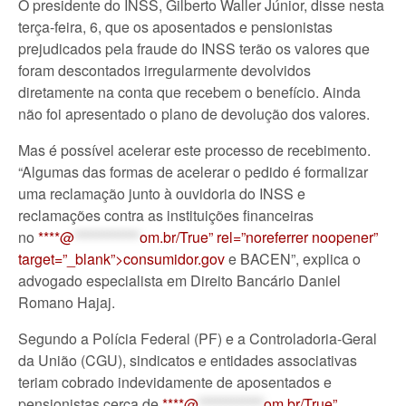
O presidente do INSS, Gilberto Waller Júnior, disse nesta
terça-feira, 6, que os aposentados e pensionistas
prejudicados pela fraude do INSS terão os valores que
foram descontados irregularmente devolvidos
diretamente na conta que recebem o benefício. Ainda
não foi apresentado o plano de devolução dos valores.
Mas é possível acelerar este processo de recebimento.
“Algumas das formas de acelerar o pedido é formalizar
uma reclamação junto à ouvidoria do INSS e
reclamações contra as instituições financeiras
no
****@
************
om.br/True” rel=”noreferrer noopener”
target=”_blank”>consumidor.gov
e BACEN”, explica o
advogado especialista em Direito Bancário Daniel
Romano Hajaj.
Segundo a Polícia Federal (PF) e a Controladoria-Geral
da União (CGU), sindicatos e entidades associativas
teriam cobrado indevidamente de aposentados e
pensionistas cerca de
****@
************
om.br/True”