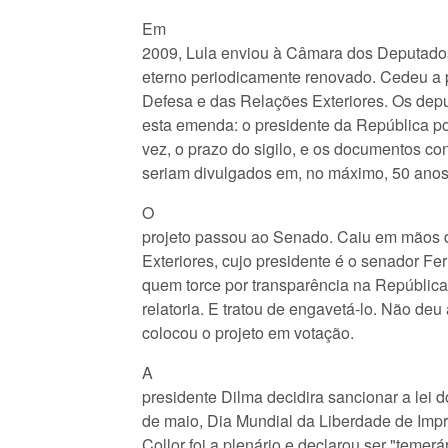
Em
2009, Lula enviou à Câmara dos Deputados
eterno periodicamente renovado. Cedeu a 
Defesa e das Relações Exteriores. Os dep
esta emenda: o presidente da República po
vez, o prazo do sigilo, e os documentos co
seriam divulgados em, no máximo, 50 anos
O
projeto passou ao Senado. Caiu em mãos
Exteriores, cujo presidente é o senador Fer
quem torce por transparência na República
relatoria. E tratou de engavetá-lo. Não d
colocou o projeto em votação.
A
presidente Dilma decidira sancionar a lei do
de maio, Dia Mundial da Liberdade de Impr
Collor foi a plenário e declarou ser "temerá