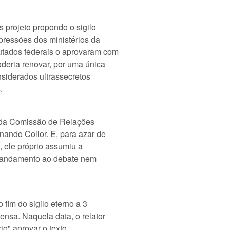
 projeto propondo o sigilo
pressões dos ministérios da
utados federais o aprovaram com
deria renovar, por uma única
nsiderados ultrassecretos
.
 da Comissão de Relações
nando Collor. E, para azar de
, ele próprio assumiu a
eu andamento ao debate nem
 fim do sigilo eterno a 3
ensa. Naquela data, o relator
rio" aprovar o texto