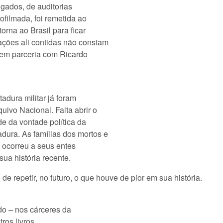
ogados, de auditorias
rofilmada, foi remetida ao
orna ao Brasil para ficar
ações ali contidas não constam
ei em parceria com Ricardo
adura militar já foram
uivo Nacional. Falta abrir o
e da vontade política da
adura. As famílias dos mortos e
 ocorreu a seus entes
sua história recente.
e repetir, no futuro, o que houve de pior em sua história.
ndo – nos cárceres da
tros livros.