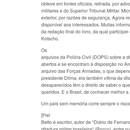
obteve em fontes oficiais, retirada, por adv
militares e do Superior Tribunal Militar. Mic
exterior, por razões de segurança. Agora ret
disponível aos interessados. Muitas inform
da redação final do livro, da qual particip
Kotscho.
Os
arquivos da Polícia Civil (DOPS) sobre a dit
abertos e se encontram à disposição no Arq
arquivo das Forças Armadas, o que depend
presidente Dilma, ela também vítima da dit
desaparecidos têm o direito de saber o que
queridos. E o Brasil, de conhecer melhor a 
Um país sem memória corre sempre o risco d
[Frei
Betto é escritor, autor de "Diário de Ferna
ditadura militar brasileira" (Rocco), entre ou