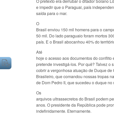
O pretexto era derrubar o ditador Solano L
e impedir que o Paraguai, país independen
saída para o mar.
O
Brasil enviou 150 mil homens para o camp
50 mil. Do lado paraguaio foram mortos 30
país. E o Brasil abocanhou 40% do territóri
Até
hoje o acesso aos documentos do conflito 
pretende investigá-los. Por quê? Talvez o s
cobrir a vergonhosa atuação de Duque de C
Brasileiro, que comandou nossas tropas n
de Dom Pedro II, que sucedeu o duque no
Os
arquivos ultrassecretos do Brasil podem p
anos. O presidente da República pode pror
indefinidamente. Eternamente.