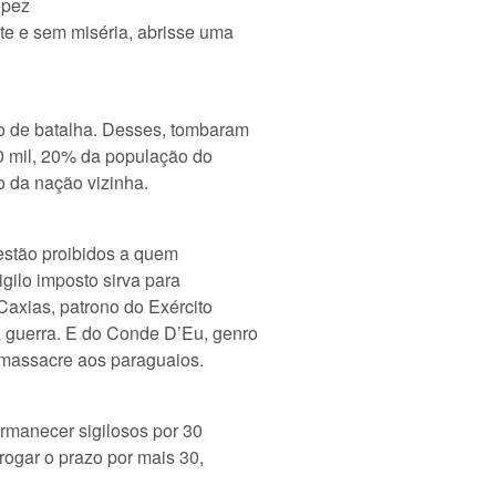
ópez
te e sem miséria, abrisse uma
o de batalha. Desses, tombaram
0 mil, 20% da população do
o da nação vizinha.
estão proibidos a quem
igilo imposto sirva para
axias, patrono do Exército
a guerra. E do Conde D’Eu, genro
 massacre aos paraguaios.
ermanecer sigilosos por 30
rogar o prazo por mais 30,