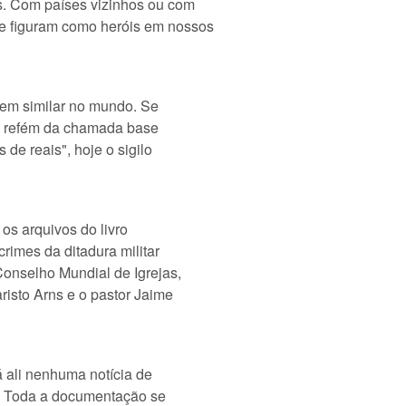
s. Com países vizinhos ou com
e figuram como heróis em nossos
 tem similar no mundo. Se
rá refém da chamada base
 de reais", hoje o sigilo
 os arquivos do livro
crimes da ditadura militar
 Conselho Mundial de Igrejas,
risto Arns e o pastor Jaime
á ali nenhuma notícia de
a. Toda a documentação se