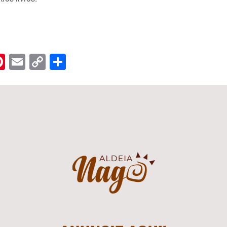
n
er
hreads
Pinterest
Email
Copy
Share
Link