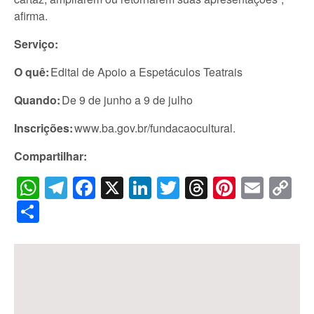
afirma.
Serviço:
O quê:
Edital de Apoio a Espetáculos Teatrais
Quando:
De 9 de junho a 9 de julho
Inscrições:
www.ba.gov.br/fundacaocultural.
Compartilhar:
WhatsApp
Telegram
Facebook
X
LinkedIn
Twitter
Threads
Pintere
Emai
C
Li
Share