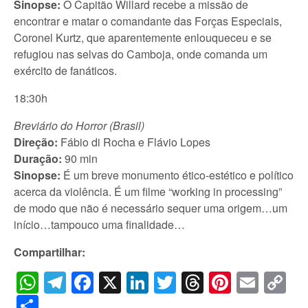
Sinopse:
O Capitão Willard recebe a missão de
encontrar e matar o comandante das Forças Especiais,
Coronel Kurtz, que aparentemente enlouqueceu e se
refugiou nas selvas do Camboja, onde comanda um
exército de fanáticos.
18:30h
Breviário do Horror (Brasil)
Direção:
Fábio di Rocha e Flávio Lopes
Duração:
90 min
Sinopse:
É um breve monumento ético-estético e político
acerca da violência. É um filme “working in processing”
de modo que não é necessário sequer uma origem…um
início…tampouco uma finalidade…
Compartilhar:
WhatsApp
Telegram
Facebook
X
LinkedIn
Twitter
Threads
Pintere
Emai
C
Li
Share