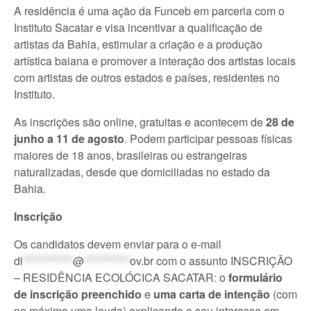
A residência é uma ação da Funceb em parceria com o
Instituto Sacatar e visa incentivar a qualificação de
artistas da Bahia, estimular a criação e a produção
artística baiana e promover a interação dos artistas locais
com artistas de outros estados e países, residentes no
Instituto.
As inscrições são online, gratuitas e acontecem de
28 de
junho a 11 de agosto
. Podem participar pessoas físicas
maiores de 18 anos, brasileiras ou estrangeiras
naturalizadas, desde que domiciliadas no estado da
Bahia.
Inscrição
Os candidatos devem enviar para o e-mail
di
************
@
***********
ov.br
com o assunto INSCRIÇÃO
– RESIDÊNCIA ECOLÓCICA SACATAR: o
formulário
de inscrição
preenchido
e
uma carta de intenção
(com
no máximo uma lauda) explicando o seu interesse em