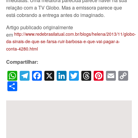
imediatas. Uma metáfora parecida parece haver na sua
relação com a TV Globo. Mas a emissora parece que
está cobrando a entrega antes do imaginado.
Artigo publicado originalmente
http://www.redebrasilatual.com.br/blogs/helena/2013/11/globo-
em
da-sinais-de-que-se-farsa-ruir-barbosa-e-que-vai-pagar-a-
conta-4280.html
Compartilhar:
WhatsApp
Telegram
Facebook
X
LinkedIn
Twitter
Threads
Pintere
Emai
C
Li
Share