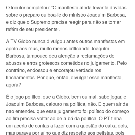
O locutor completou: “O manifesto ainda levanta dúvidas
sobre o preparo ou boa-fé do ministro Joaquim Barbosa,
e diz que o Supremo precisa reagir para não se tornar
refém de seu presidente”.
A TV Globo nunca divulgou antes outros manifestos em
apoio aos réus, muito menos criticando Joaquim
Barbosa, tampouco deu atenção a reclamações de
abusos e erros grotescos cometidos no julgamento. Pelo
contrário, endossou e encorajou verdadeiros
linchamentos. Por que, então, divulgar esse manifesto,
agora?
É o jogo político, que a Globo, bem ou mal, sabe jogar, e
Joaquim Barbosa, calouro na política, não. E quem ainda
não entendeu que esse julgamento foi político do começo
ao fim precisa voltar ao be-a-bá da política. O PT tinha
um acerto de contas a fazer com a questão do caixa dois,
mas parava por aí no que diz respeito aos petistas, pois