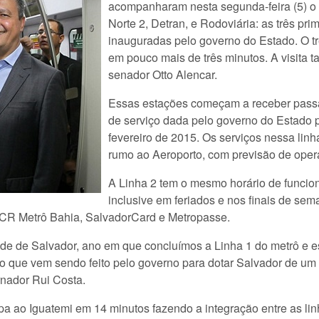
acompanharam nesta segunda-feira (5) o 
Norte 2, Detran, e Rodoviária: as três pr
inauguradas pelo governo do Estado. O tr
em pouco mais de três minutos. A visita 
senador Otto Alencar.
Essas estações começam a receber pass
de serviço dada pelo governo do Estado p
fevereiro de 2015. Os serviços nessa lin
rumo ao Aeroporto, com previsão de opera
A Linha 2 tem o mesmo horário de funcion
inclusive em feriados e nos finais de sem
a CCR Metrô Bahia, SalvadorCard e Metropasse.
ade de Salvador, ano em que concluímos a Linha 1 do metrô e e
o que vem sendo feito pelo governo para dotar Salvador de um
rnador Rui Costa.
apa ao Iguatemi em 14 minutos fazendo a integração entre as li