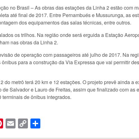
ção no Brasil – As obras das estações da Linha 2 estão com m
eta até final de 2017. Entre Pernambués e Mussurunga, as est
montagem dos equipamentos das salas técnicas, entre outros.
ados os trilhos. Na região onde será erguida a Estação Aeropo
lham nas obras da Linha 2.
revisão de operação com passageiros até julho de 2017. Na re
s ônibus para a construção da Via Expressa que vai permitir des
 2 do metrô terá 20 km e 12 estações. O projeto prevê ainda a 
 de Salvador e Lauro de Freitas, assim que finalizado com as ex
 terminais de ônibus integrados.
n
er
hreads
Pinterest
Email
Copy
Share
Link