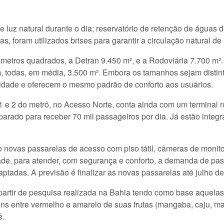
luz natural durante o dia; reservatório de retenção de águas 
, foram utilizados brises para garantir a circulação natural de
metros quadrados, a Detran 9.450 m², e a Rodoviária 7.700 m².
êm, todas, em média, 3.500 m². Embora os tamanhos sejam dist
lidade e oferecem o mesmo padrão de conforto aos usuários.
1 e 2 do metrô, no Acesso Norte, conta ainda com um terminal r
arado para receber 70 mil passageiros por dia. Já estão integ
 novas passarelas de acesso com piso tátil, câmeras de monit
de, para atender, com segurança e conforto, a demanda de pass
tadas. A previsão é finalizar as novas passarelas até julho d
partir de pesquisa realizada na Bahia tendo como base aquela
ns entre vermelho e amarelo de suas frutas (mangaba, caju, ma
ê.