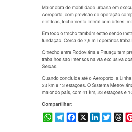
Maior obra de mobilidade urbana em execu
Aeroporto, com previsão de operação compl
elétricas, fechamento lateral com brises, 
Em todo o trecho também estão sendo instal
fundação. Cerca de 7,5 mil operários traba
O trecho entre Rodoviária e Pituaçu tem p
trabalhos são intensos na via exclusiva do
Seixas.
Quando concluída até o Aeroporto, a Linha
23 km e 13 estações. O Sistema Metroviário
maior do país, com 41 km, 23 estações e 10
Compartilhar:
WhatsApp
Telegram
Facebook
X
LinkedI
Twitt
T