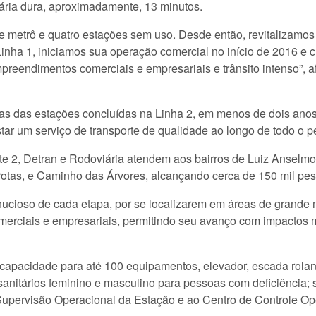
iária dura, aproximadamente, 13 minutos.
metrô e quatro estações sem uso. Desde então, revitalizamos 
inha 1, iniciamos sua operação comercial no início de 2016 e
reendimentos comerciais e empresariais e trânsito intenso”, a
as das estações concluídas na Linha 2, em menos de dois anos
tar um serviço de transporte de qualidade ao longo de todo o 
 2, Detran e Rodoviária atendem aos bairros de Luiz Anselmo,
tas, e Caminho das Árvores, alcançando cerca de 150 mil pes
cioso de cada etapa, por se localizarem em áreas de grande m
rciais e empresariais, permitindo seu avanço com impactos m
capacidade para até 100 equipamentos, elevador, escada rolant
anitários feminino e masculino para pessoas com deficiência; s
Supervisão Operacional da Estação e ao Centro de Controle Op