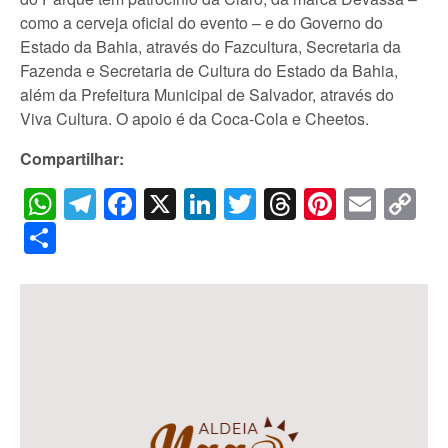
como a cerveja oficial do evento – e do Governo do
Estado da Bahia, através do Fazcultura, Secretaria da
Fazenda e Secretaria de Cultura do Estado da Bahia,
além da Prefeitura Municipal de Salvador, através do
Viva Cultura. O apoio é da Coca-Cola e Cheetos.
Compartilhar:
WhatsApp
Telegram
Facebook
X
LinkedIn
Twitter
Threads
Pintere
Emai
C
Li
Share