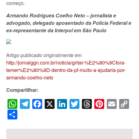
começo.
Armando Rodrigues Coelho Neto – jornalista e
advogado, delegado aposentado da Polícia Federal e
ex-representante da Interpol em São Paulo
Artigo publicado originalmente em
http://jornalggn.com.br/noticia/gritar-%E2%80%9Cfora-
temer%E2%80%9D-dentro-da-pf-muito-a-ajudaria-por-
armando-coelho-neto
Compartilhar:
WhatsApp
Telegram
Facebook
X
LinkedIn
Twitter
Threads
Pintere
Emai
C
Li
Share