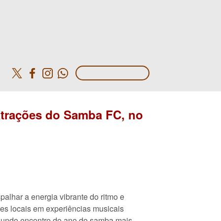
o
atrações do Samba FC, no
alhar a energia vibrante do ritmo e
es locais em experiências musicais
egundo encontro do ano do samba mais