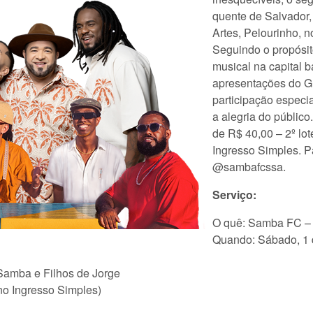
quente de Salvador
Artes, Pelourinho, no
Seguindo o propósit
musical na capital 
apresentações do G
participação especi
a alegria do público
de R$ 40,00 – 2º lot
Ingresso Simples. 
@sambafcssa.
Serviço:
O quê: Samba FC – 
Quando: Sábado, 1 de
amba e Filhos de Jorge
 no Ingresso Simples)