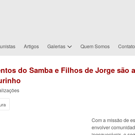
unistas
Artigos
Galerias
Quem Somos
Contat
ntos do Samba e Filhos de Jorge são 
ourinho
alizações
ura
Com a missão de esp
envolver comunidad
inesquecíveis, o s