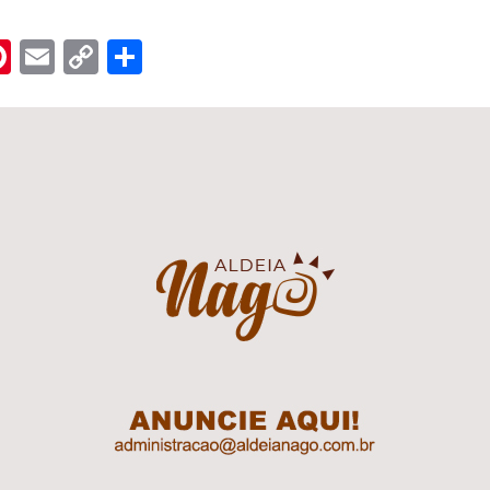
n
er
hreads
Pinterest
Email
Copy
Share
Link