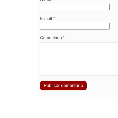
E-mail
*
Comentário
*