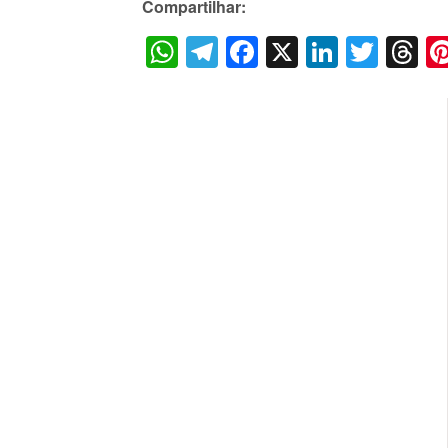
Compartilhar:
WhatsApp
Telegram
Facebook
X
LinkedI
Twitt
T