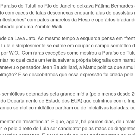
Paraíso do Tuiuti no Rio de Janeiro deixava Fátima Bernardes 
cio com cacos de falas desconexas enquanto alas de passista
anifestoches” com patos amarelos da Fiesp e operários bradando
mbrado por uma Zombie Walk
de da Lava Jato. Ao mesmo tempo a esquerda pensa em “frente
e Lula e simplesmente se exime em ocupar o campo semiótico d
a por W.O.. Com raras exceções como mostrou a Paraíso do Tui
r no qual cada um tenta salvar a própria biografia com narrativ
anteviu o pensador Jean Baudrillard, a Matrix política que sim
ração? E se descobrirmos que essa expressão foi criada pela 
s semióticas detonadas pela grande mídia (pelo menos desde 
da do Departamento de Estado dos EUA) que culminou com o imp
ampo semiótico midiático partiram ou de iniciativas isoladas,
entar de “resistência”. E que, agora, há poucos dias, deu mai
er e pelo direito de Lula ser candidato” pelas mãos de dirig