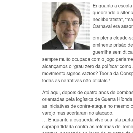
Enquanto a escola 
quebrando o silên
neoliberatista”, “m
Carnaval era asso
em plena cidade-se
eminente prisão d
guerrilha semiótic
sempre muito ocupada com o jogo parlamenta
alcançamos o “grau zero da política” como 
movimento signos vazios? Teoria da Conspi
todas as narrativas não-oficiais?
Até aqui, depois de quatro anos de bomba
orientadas pela logística de Guerra Híbri
as iniciativas de contra-ataque no mesmo c
varejo mas acertaram no atacado.
… Enquanto a esquerda vive sua luta parlam
suprapartidária contra as reformas de Tem