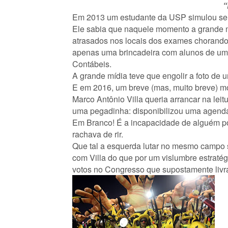
“
Em 2013 um estudante da USP simulou ser u
Ele sabia que naquele momento a grande m
atrasados nos locais dos exames chorando,
apenas uma brincadeira com alunos de uma f
Contábeis.
A grande mídia teve que engolir a foto de u
E em 2016, um breve (mas, muito breve) m
Marco Antônio Villa queria arrancar na lei
uma pegadinha: disponibilizou uma agenda
Em Branco! É a incapacidade de alguém pou
rachava de rir.
Que tal a esquerda lutar no mesmo campo se
com Villa do que por um vislumbre estraté
votos no Congresso que supostamente livra