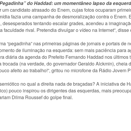
Pegadinha” do Haddad: um momentâneo lapso da esquer
m candidato atrasado do Enem, cujas fotos ocuparam primeiras 
ídia fazia uma campanha de desmoralização contra o Enem. E
 desesperados tentando escalar grades, acendeu a imaginação 
aculdade rival. Pretendia divulgar o vídeo na Internet”, disse
ma “pegadinha” nas primeiras páginas de jornais e portais de no
omento de iluminação na esquerda: sem mais paciência para ag
tura diária da agenda do Prefeito Fernando Haddad nos últimos 
 trocada (na verdade, do governador Geraldo Alckmin), cheia 
co afeito ao trabalho!”, gritou no microfone da Rádio Jovem Pa
miótico no qual a direita nada de braçadas? A iniciativa de H
gico) pouco inspirou os dirigentes das esquerdas, mais preocu
riam Dilma Roussef do golpe final.