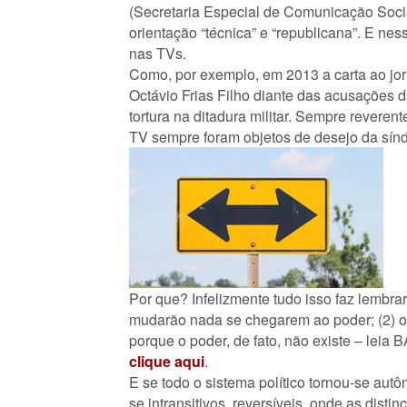
(Secretaria Especial de Comunicação Socia
orientação “técnica” e “republicana”. E n
nas TVs.
Como, por exemplo, em 2013 a carta ao jo
Octávio Frias Filho diante das acusações 
tortura na ditadura militar. Sempre revere
TV sempre foram objetos de desejo da sínd
Por que? Infelizmente tudo isso faz lembrar
mudarão nada se chegarem ao poder; (2) os
porque o poder, de fato, não existe – le
clique aqui
.
E se todo o sistema político tornou-se a
se intransitivos, reversíveis, onde as dis