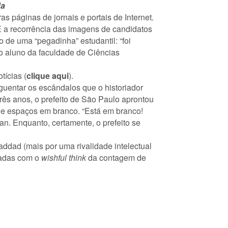
da
páginas de jornais e portais de Internet.
 a recorrência das imagens de candidatos
de uma “pegadinha” estudantil: “foi
 o aluno da faculdade de Ciências
tícias (
clique aqui
).
uentar os escândalos que o historiador
três anos, o prefeito de São Paulo aprontou
de espaços em branco. “Está em branco!
n. Enquanto, certamente, o prefeito se
addad (mais por uma rivalidade intelectual
padas com o
wishful think
da contagem de