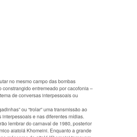
é lutar no mesmo campo das bombas
o constrangido entremeado por cacofonia –
o tema de conversas interpessoais ou
adinhas” ou “trolar” uma transmissão ao
 interpessoais e nas diferentes mídias.
ão lembrar do carnaval de 1980, posterior
âmico aiatolá Khomeini. Enquanto a grande