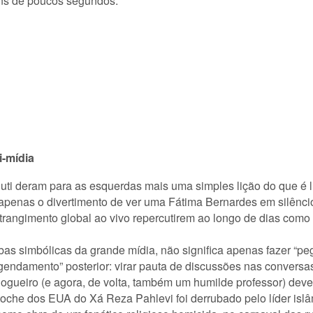
ens de poucos segundos.
i-mídia
iuti deram para as esquerdas mais uma simples lição do que 
apenas o divertimento de ver uma Fátima Bernardes em silênci
strangimento global ao vivo repercutirem ao longo de dias com
 simbólicas da grande mídia, não significa apenas fazer “peg
agendamento” posterior: virar pauta de discussões nas conversas
gueiro (e agora, de volta, também um humilde professor) dever
toche dos EUA do Xá Reza Pahlevi foi derrubado pelo líder isl