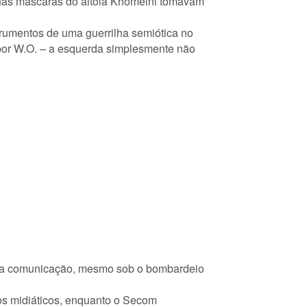
 ruas máscaras do aitolá Khomeini tomavam
trumentos de uma guerrilha semiótica no
por W.O. – a esquerda simplesmente não
pela comunicação, mesmo sob o bombardeio
os midiáticos, enquanto o Secom