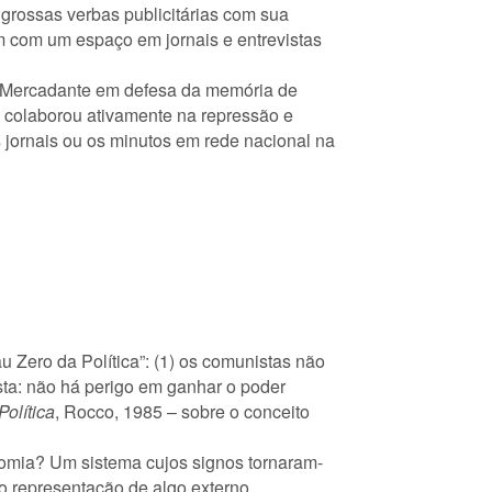
grossas verbas publicitárias com sua
m com um espaço em jornais e entrevistas
o Mercadante em defesa da memória de
colaborou ativamente na repressão e
s jornais ou os minutos em rede nacional na
au Zero da Política”: (1) os comunistas não
sta: não há perigo em ganhar o poder
Política
, Rocco, 1985 – sobre o conceito
nomia? Um sistema cujos signos tornaram-
mo representação de algo externo,