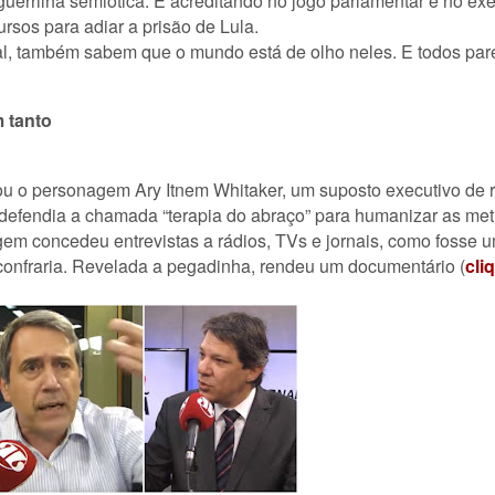
uerrilha semiótica. E acreditando no jogo parlamentar e no ex
rsos para adiar a prisão de Lula.
l, também sabem que o mundo está de olho neles. E todos pare
 tanto
ou o personagem Ary Itnem Whitaker, um suposto executivo de 
 defendia a chamada “terapia do abraço” para humanizar as met
m concedeu entrevistas a rádios, TVs e jornais, como fosse um
confraria. Revelada a pegadinha, rendeu um documentário (
cli