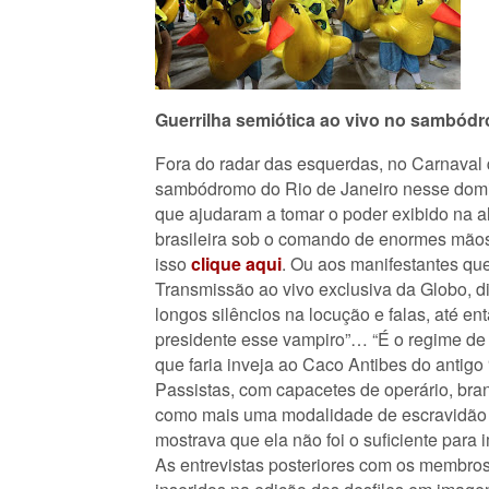
Guerrilha semiótica ao vivo no sambód
Fora do radar das esquerdas, no Carnaval 
sambódromo do Rio de Janeiro nesse doming
que ajudaram a tomar o poder exibido na a
brasileira sob o comando de enormes mãos
isso
clique aqui
. Ou aos manifestantes qu
Transmissão ao vivo exclusiva da Globo, d
longos silêncios na locução e falas, até e
presidente esse vampiro”… “É o regime de
que faria inveja ao Caco Antibes do antigo 
Passistas, com capacetes de operário, brand
como mais uma modalidade de escravidão na
mostrava que ela não foi o suficiente para
As entrevistas posteriores com os membros 