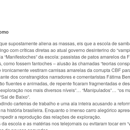
romo
que supostamente aliena as massas, eis que a escola de samba
o com críticas diretas ao atual governo desinterino do “vamp
la “Manifestoches” da escola: passistas de patos amarelos da F
, como fossem fantoches – alusão às chamadas “teorias consp
e ironicamente vestiram camisas amarelas da corrupta CBF para
iante dos constrangidos narradores e comentaristas Fátima Be
ntão fluentes e animadas, de repente ficaram fragmentadas e de
 exploração nos mais diversos níveis”… “Manipulados”… “os m
“Sai de Baixo”.
indo carteiras de trabalho e uma ala inteira acusando a reforma
 história brasileira. Enquanto o imenso carro alegórico apres
 impedir a reprodução das relações de exploração.
da escola e as matérias nos telejornais ou evitaram tocar em “