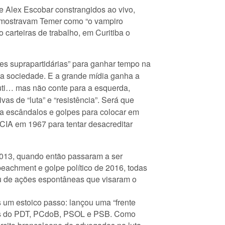
e Alex Escobar constrangidos ao vivo,
s mostravam Temer como “o vampiro
 carteiras de trabalho, em Curitiba o
s suprapartidárias” para ganhar tempo na
a sociedade. E a grande mídia ganha a
uti… mas não conte para a esquerda,
as de “luta” e “resistência”. Será que
ula escândalos e golpes para colocar em
CIA em 1967 para tentar desacreditar
2013, quando então passaram a ser
eachment e golpe político de 2016, todas
 ou de ações espontâneas que visaram o
s um estoico passo: lançou uma “frente
entes do PDT, PCdoB, PSOL e PSB. Como