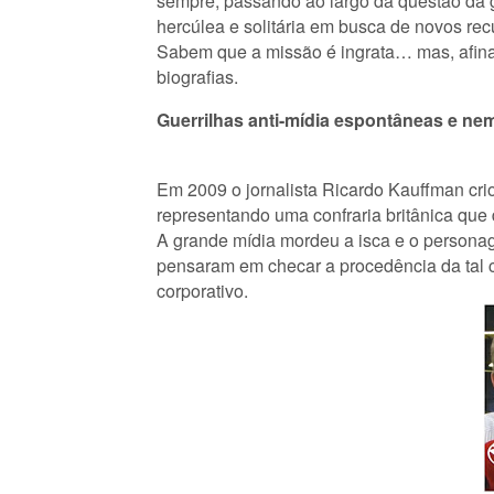
sempre, passando ao largo da questão da g
hercúlea e solitária em busca de novos recu
Sabem que a missão é ingrata… mas, afina
biografias.
Guerrilhas anti-mídia espontâneas e nem
Em 2009 o jornalista Ricardo Kauffman cri
representando uma confraria britânica que
A grande mídia mordeu a isca e o personage
pensaram em checar a procedência da tal 
corporativo.