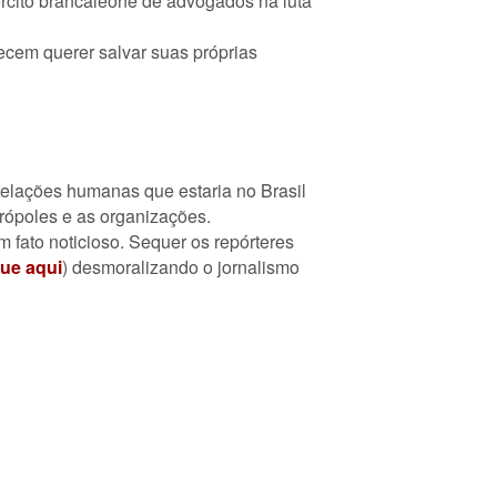
ército brancaleone de advogados na luta
cem querer salvar suas próprias
relações humanas que estaria no Brasil
rópoles e as organizações.
 fato noticioso. Sequer os repórteres
que aqui
) desmoralizando o jornalismo