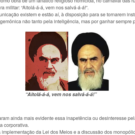
 como obra de um fanático religioso homicida, no carnaval das
militar: “Aitolá-á-á, vem nos salvá-á-á!”.
unicação existem e estão aí, à disposição para se tornarem ins
emônica não tanto pela inteligência, mas por ganhar sempre 
“Aitolá-á-á, vem nos salvá-á-á!”
rnaram ainda mais evidente essa inapetência ou desinteresse 
 corporativa.
 à implementação da Lei dos Meios e a discussão dos monopóli