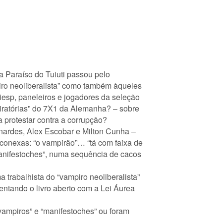
 Paraíso do Tuiuti passou pelo
iro neoliberalista” como também àqueles
iesp, paneleiros e jogadores da seleção
iratórias” do 7X1 da Alemanha? – sobre
 protestar contra a corrupção?
rnardes, Alex Escobar e Milton Cunha –
sconexas: “o vampirão”… “tá com faixa de
anifestoches”, numa sequência de cacos
 trabalhista do “vampiro neoliberalista”
entando o livro aberto com a Lei Áurea
vampiros” e “manifestoches” ou foram