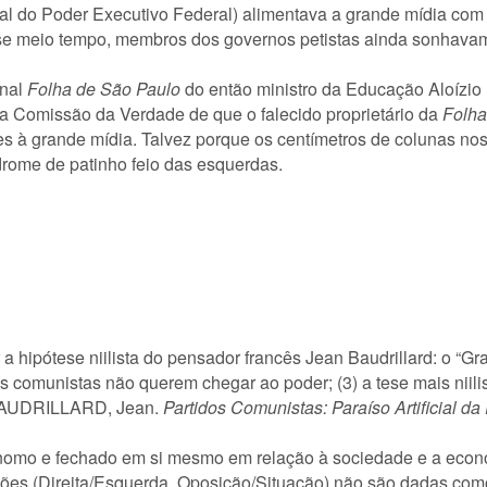
l do Poder Executivo Federal) alimentava a grande mídia com 
esse meio tempo, membros dos governos petistas ainda sonhava
rnal
Folha de São Paulo
do então ministro da Educação Aloízi
da Comissão da Verdade de que o falecido proprietário da
Folha
ntes à grande mídia. Talvez porque os centímetros de colunas no
rome de patinho feio das esquerdas.
 a hipótese niilista do pensador francês Jean Baudrillard: o “Gr
 comunistas não querem chegar ao poder; (3) a tese mais niili
ia BAUDRILLARD, Jean.
Partidos Comunistas: Paraíso Artificial da 
utônomo e fechado em si mesmo em relação à sociedade e a eco
tinções (Direita/Esquerda, Oposição/Situação) não são dadas co