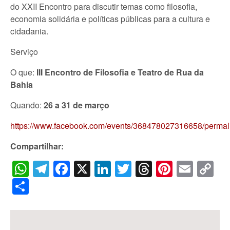
do XXII Encontro para discutir temas como filosofia,
economia solidária e políticas públicas para a cultura e
cidadania.
Serviço
O que:
III Encontro de Filosofia e Teatro de Rua da
Bahia
Quando:
26 a 31 de março
https://www.facebook.com/events/368478027316658/perma
Compartilhar:
WhatsApp
Telegram
Facebook
X
LinkedIn
Twitter
Threads
Pintere
Emai
C
Li
Share