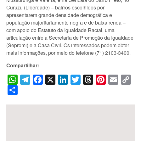
Curuzu (Liberdade) – bairros escolhidos por
apresentarem grande densidade demográfica e
população majoritariamente negra e de baixa renda –
com apoio do Estatuto da Igualdade Racial, uma
articulação entre a Secretaria de Promoção da Igualdade
(Sepromi) e a Casa Civil. Os interessados podem obter
mais informações, por meio do telefone (71) 2103-3400.
Compartilhar:
WhatsApp
Telegram
Facebook
X
LinkedIn
Twitter
Threads
Pintere
Emai
C
Li
Share