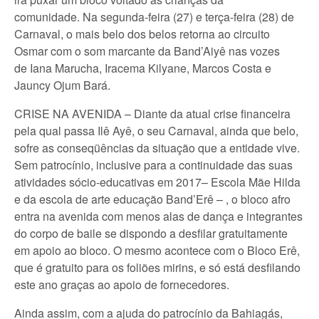
comunidade. Na segunda-feira (27) e terça-feira (28) de
Carnaval, o mais belo dos belos retorna ao circuito
Osmar com o som marcante da Band’Aiyê nas vozes
de Iana Marucha, Iracema Kilyane, Marcos Costa e
Jauncy Ojum Bará.
CRISE NA AVENIDA – Diante da atual crise financeira
pela qual passa Ilê Ayê, o seu Carnaval, ainda que belo,
sofre as conseqüências da situação que a entidade vive.
Sem patrocínio, inclusive para a continuidade das suas
atividades sócio-educativas em 2017– Escola Mãe Hilda
e da escola de arte educação Band’Erê – , o bloco afro
entra na avenida com menos alas de dança e integrantes
do corpo de baile se dispondo a desfilar gratuitamente
em apoio ao bloco. O mesmo acontece com o Bloco Erê,
que é gratuito para os foliões mirins, e só está desfilando
este ano graças ao apoio de fornecedores.
Ainda assim, com a ajuda do patrocínio da Bahiagás,