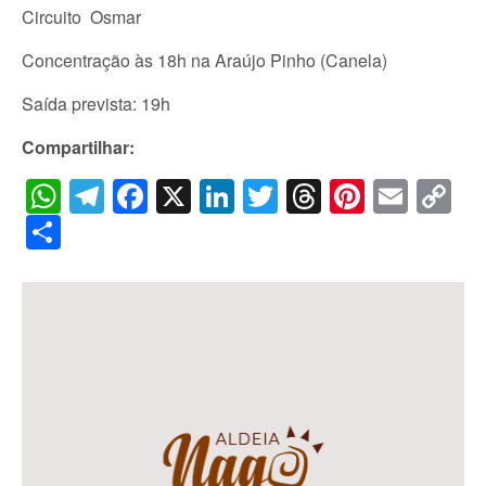
Circuito Osmar
Concentração às 18h na Araújo Pinho (Canela)
Saída prevista: 19h
Compartilhar:
WhatsApp
Telegram
Facebook
X
LinkedIn
Twitter
Threads
Pintere
Emai
C
Li
Share