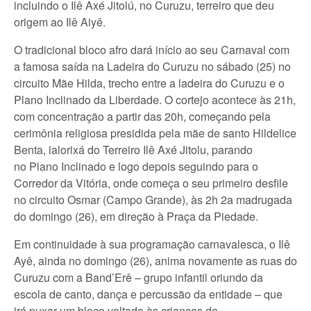
incluindo o Ilê Axé Jitolú, no Curuzu, terreiro que deu
origem ao Ilê Aiyê.
O tradicional bloco afro dará início ao seu Carnaval com
a famosa saída na Ladeira do Curuzu no sábado (25) no
circuito Mãe Hilda, trecho entre a ladeira do Curuzu e o
Plano Inclinado da Liberdade. O cortejo acontece às 21h,
com concentração a partir das 20h, começando pela
cerimônia religiosa presidida pela mãe de santo Hildelice
Benta, ialorixá do Terreiro Ilê Axé Jitolu, parando
no Plano Inclinado e logo depois seguindo para o
Corredor da Vitória, onde começa o seu primeiro desfile
no circuito Osmar (Campo Grande), às 2h 2a madrugada
do domingo (26), em direção à Praça da Piedade.
Em continuidade à sua programação carnavalesca, o Ilê
Ayê, ainda no domingo (26), anima novamente as ruas do
Curuzu com a Band’Erê – grupo infantil oriundo da
escola de canto, dança e percussão da entidade – que
irá puxar um bloco voltado às crianças da