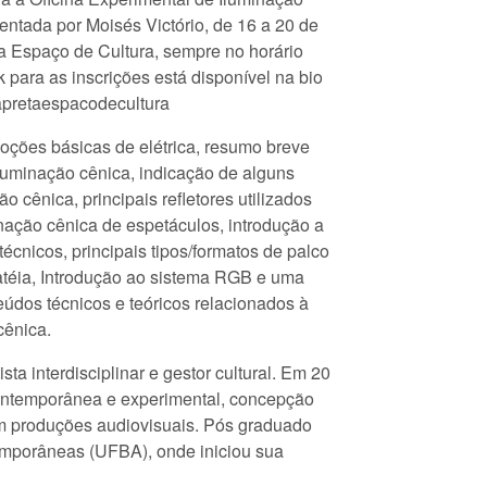
entada por Moisés Victório, de 16 a 20 de
a Espaço de Cultura, sempre no horário
k para as inscrições está disponível na bio
pretaespacodecultura
noções básicas de elétrica, resumo breve
iluminação cênica, indicação de alguns
o cênica, principais refletores utilizados
nação cênica de espetáculos, introdução a
técnicos, principais tipos/formatos de palco
latéia, Introdução ao sistema RGB e uma
eúdos técnicos e teóricos relacionados à
cênica.
ista interdisciplinar e gestor cultural. Em 20
contemporânea e experimental, concepção
em produções audiovisuais. Pós graduado
temporâneas (UFBA), onde iniciou sua