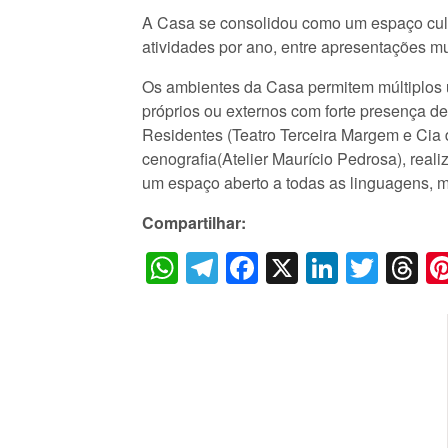
A Casa se consolidou como um espaço cultu
atividades por ano, entre apresentações mus
Os ambientes da Casa permitem múltiplos us
próprios ou externos com forte presença d
Residentes (Teatro Terceira Margem e Cia d
cenografia(Atelier Maurício Pedrosa), reali
um espaço aberto a todas as linguagens, m
Compartilhar:
WhatsApp
Telegram
Facebook
X
LinkedI
Twitt
T