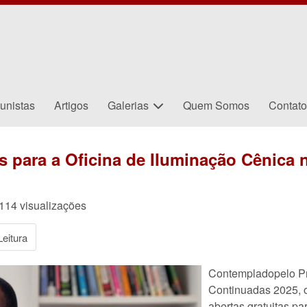
unistas
Artigos
Galerias
Quem Somos
Contat
as para a Oficina de Iluminação Cênica
114 visualizações
eitura
Contempladopelo Pr
Continuadas 2025, o
abertas gratuitas pa