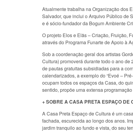
Atualmente trabalha na Organização dos Es
Salvador, que inclui o Arquivo Público de
e é sócio-fundador da Bogum Ambiente Cri
O projeto Elos e Elãs – Criação, Fruição, 
através do Programa Funarte de Apoio à 
Sob a coordenação geral dos artistas Gor
Cultura) promoverá durante todo o ano de 
de pautas gratuitas subsidiadas para a co
calendarizados, a exemplo do “Evoé – Pré-C
ocupam todos os espaços da Casa, do quint
sentido, propõe uma extensa programação a
+ SOBRE A CASA PRETA ESPAÇO DE
A Casa Preta Espaço de Cultura é um casa
fachada, escurecida ao longo dos anos. Im
jardim tranquilo ao fundo e vista, do seu t