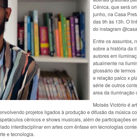
Cênica, que será ori
junho, na Casa Pret
das 9h às 13h. O lin
do instagram @casa
Entre os assuntos, 
sobre a história da 
autores em iluminaçã
atualmente na ilumi
glossário de termos 
e relação palco x p
série de outros cont
area da iluminação 
Moisés Victório é art
senvolvendo projetos ligados à produção e difusão da música 
espetáculos cênicos e shows musicais, além de participações 
elado interdisciplinar em artes com ênfase em tecnologias con
te e tecnologia.