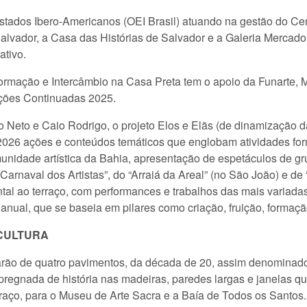
tados Ibero-Americanos (OEI Brasil) atuando na gestão do Cen
 Salvador, a Casa das Histórias de Salvador e a Galeria Merc
ativo.
Formação e Intercâmbio na Casa Preta tem o apoio da Funarte, M
Ações Continuadas 2025.
do Neto e Caio Rodrigo, o projeto Elos e Elãs (de dinamização
2026 ações e conteúdos temáticos que englobam atividades for
munidade artística da Bahia, apresentação de espetáculos de gr
arnaval dos Artistas”, do “Arraiá da Areal” (no São João) e de
al ao terraço, com performances e trabalhos das mais variadas
nual, que se baseia em pilares como criação, fruição, formaçã
 CULTURA
rão de quatro pavimentos, da década de 20, assim denominado
pregnada de história nas madeiras, paredes largas e janelas q
erraço, para o Museu de Arte Sacra e a Baía de Todos os Santos.