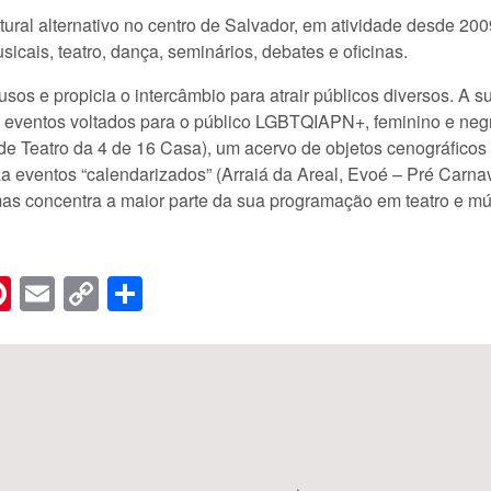
ral alternativo no centro de Salvador, em atividade desde 200
icais, teatro, dança, seminários, debates e oficinas.
os e propicia o intercâmbio para atrair públicos diversos. A s
e eventos voltados para o público LGBTQIAPN+, feminino e neg
e Teatro da 4 de 16 Casa), um acervo de objetos cenográficos (
za eventos “calendarizados” (Arraiá da Areal, Evoé – Pré Carna
as concentra a maior parte da sua programação em teatro e mú
n
er
hreads
Pinterest
Email
Copy
Share
Link