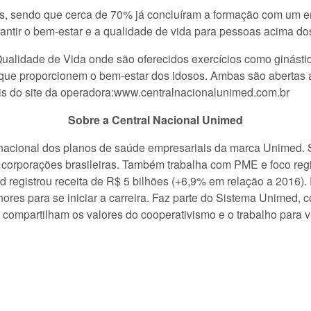
s, sendo que cerca de 70% já concluíram a formação com um emp
rantir o bem-estar e a qualidade de vida para pessoas acima do
lidade de Vida onde são oferecidos exercícios como ginásticas
ue proporcionem o bem-estar dos idosos. Ambas são abertas ao
eis do site da operadora:www.centralnacionalunimed.com.br
Sobre a Central Nacional Unimed
acional dos planos de saúde empresariais da marca Unimed. Su
s corporações brasileiras. Também trabalha com PME e foco regi
 registrou receita de R$ 5 bilhões (+6,9% em relação a 2016)
ores para se iniciar a carreira. Faz parte do Sistema Unimed,
ue compartilham os valores do cooperativismo e o trabalho para