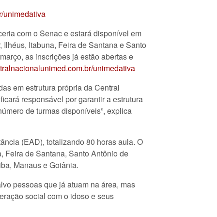
r/unimedativa
rceria com o Senac e estará disponível em
, Ilhéus, Itabuna, Feira de Santana e Santo
arço, as inscrições já estão abertas e
ntralnacionalunimed.com.br/unimedativa
das em estrutura própria da Central
icará responsável por garantir a estrutura
número de turmas disponíveis”, explica
tância (EAD), totalizando 80 horas aula. O
a, Feira de Santana, Santo Antônio de
itiba, Manaus e Goiânia.
alvo pessoas que já atuam na área, mas
teração social com o idoso e seus