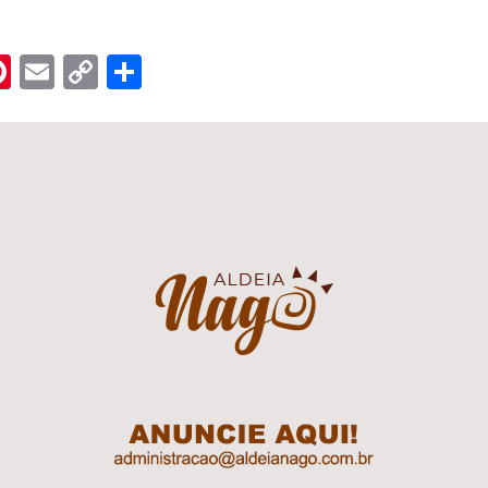
n
er
hreads
Pinterest
Email
Copy
Share
Link