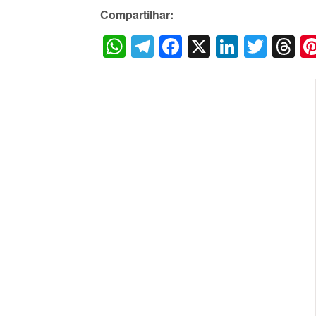
Compartilhar:
WhatsApp
Telegram
Facebook
X
LinkedI
Twitt
T