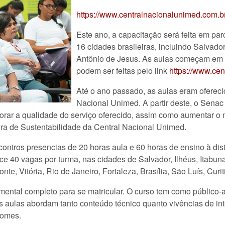
https://www.centralnacionalunimed.com.b
Este ano, a capacitação será feita em pa
16 cidades brasileiras, incluindo Salvador
Antônio de Jesus. As aulas começam em m
podem ser feitas pelo link
https://www.ce
Até o ano passado, as aulas eram ofereci
Nacional Unimed. A partir deste, o Senac f
morar a qualidade do serviço oferecido, assim como aumentar o 
 de Sustentabilidade da Central Nacional Unimed.
contros presencias de 20 horas aula e 60 horas de ensino à dis
e 40 vagas por turma, nas cidades de Salvador, Ilhéus, Itabun
nte, Vitória, Rio de Janeiro, Fortaleza, Brasília, São Luís, Cur
mental completo para se matricular. O curso tem como público-
s aulas abordam tanto conteúdo técnico quanto vivências de in
Gomes.