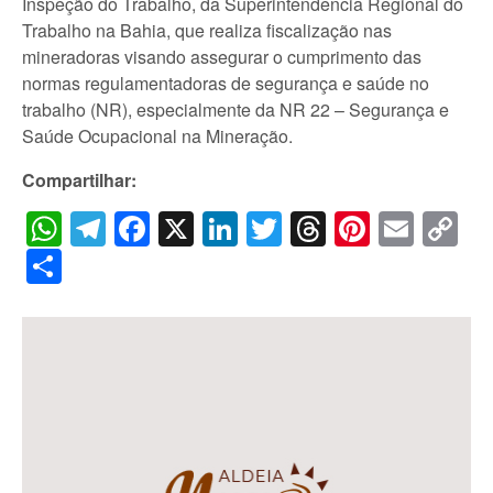
Inspeção do Trabalho, da Superintendência Regional do
Trabalho na Bahia, que realiza fiscalização nas
mineradoras visando assegurar o cumprimento das
normas regulamentadoras de segurança e saúde no
trabalho (NR), especialmente da NR 22 – Segurança e
Saúde Ocupacional na Mineração.
Compartilhar:
WhatsApp
Telegram
Facebook
X
LinkedIn
Twitter
Threads
Pintere
Emai
C
Li
Share