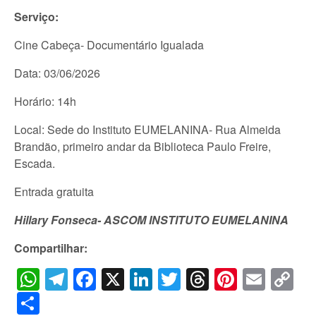
Serviço:
Cine Cabeça- Documentário Igualada
Data: 03/06/2026
Horário: 14h
Local: Sede do Instituto EUMELANINA- Rua Almeida
Brandão, primeiro andar da Biblioteca Paulo Freire,
Escada.
Entrada gratuita
Hillary Fonseca- ASCOM INSTITUTO EUMELANINA
Compartilhar:
WhatsApp
Telegram
Facebook
X
LinkedIn
Twitter
Threads
Pintere
Emai
C
Li
Share