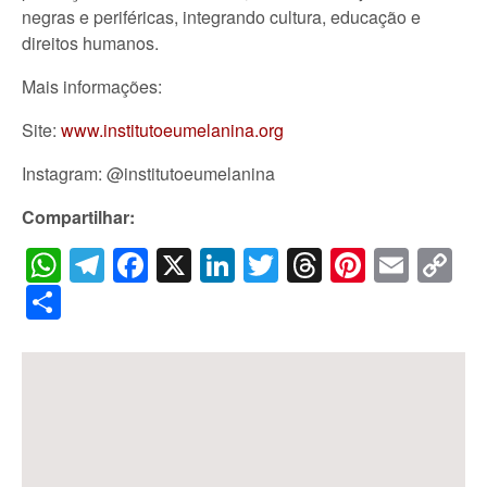
negras e periféricas, integrando cultura, educação e
direitos humanos.
Mais informações:
Site:
www.institutoeumelanina.org
Instagram: @institutoeumelanina
Compartilhar:
WhatsApp
Telegram
Facebook
X
LinkedIn
Twitter
Threads
Pintere
Emai
C
Li
Share