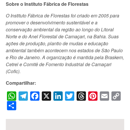
Sobre o Instituto Fábrica de Florestas
O Instituto Fábrica de Florestas foi criado em 2005 para
promover o desenvolvimento sustentável e a
conservação ambiental da região ao longo do Litoral
Norte e do Anel Florestal de Camaçari, na Bahia. Suas
ações de produção, plantio de mudas e educação
ambiental também acontecem nos estados de São Paulo
e Rio de Janeiro. A organização é mantida pela Braskem,
Cetrel e Comitê de Fomento Industrial de Camaçari
(Cofic).
Compartilhar:
WhatsApp
Telegram
Facebook
X
LinkedIn
Twitter
Threads
Pintere
Emai
C
Li
Share