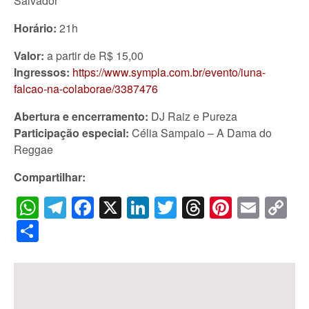
Salvador
Horário:
21h
Valor:
a partir de R$ 15,00
Ingressos:
https://www.sympla.com.br/evento/iuna-
falcao-na-colaborae/3387476
Abertura e encerramento:
DJ Raiz e Pureza
Participação especial:
Célia Sampaio – A Dama do
Reggae
Compartilhar:
WhatsApp
Telegram
Facebook
X
LinkedIn
Twitter
Threads
Pintere
Emai
C
Li
Share