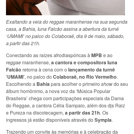
Exaltando a veia do reggae maranhense na sua segunda
casa, a Bahia, Iuna Falcão assina a abertura da turnê
‘UMAMI’ no palco do Colaboraê, dia 9 de maio, sábado,
a partir das 21h.
Conectando as raízes afrodiaspóricas à
MPB
e ao
reggae
maranhense,
a cantora e compositora Iuna
Falcão
retorna à cena com o
lançamento da turnê
‘UMAMI’
, no palco do
Colaboraê, no Rio Vermelho
.
Escolhendo a
Bahia
para acolher o primeiro
show
do seu
álbum homônimo, a nova voz da ‘Música Popular
Brasileira’ chega com participações especiais da Dama
do Reggae, a cantora Célia Sampaio, além dos djs Raiz
e Pureza na discotecagem,
a partir das 21h
. Os
ingressos já estão disponíveis através do
Sympla
.
Trazendo um convite às memórias e à celebração da