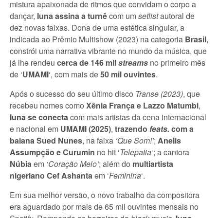
mistura apaixonada de ritmos que convidam o corpo a
dançar,
Iuna assina a turnê
com um
setlist
autoral de
dez novas faixas. Dona de uma estética singular, a
indicada ao Prêmio Multishow (2023) na categoria
Brasil
,
constrói uma narrativa vibrante no mundo da música, que
já lhe rendeu
cerca de 146 mil
streams
no primeiro mês
de ‘
UMAMI
‘, com mais de
50 mil ouvintes
.
Após o sucesso do seu último disco
Transe (2023)
, que
recebeu nomes como
Xênia França e Lazzo Matumbi
,
Iuna se conecta
com mais artistas da cena internacional
e nacional em
UMAMI (2025)
,
trazendo
feats.
com a
baiana Sued Nunes
, na faixa
‘Que Som!’
;
Anelis
Assumpção e
Curumin
no hit ‘
Telepatia
‘; a cantora
Núbia
em
‘Coração Melo’
; além do
multiartista
nigeriano Cef Ashanta
em ‘
Feminina
‘.
Em sua melhor versão, o novo trabalho da compositora
era aguardado por mais de 65 mil ouvintes mensais no