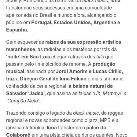
Spotify. Rompendo as barreiras da
black music
,
Iuna
transformou seus sucessos em uma comunidade
apaixonada no Brasil e mundo afora, alcançando o
público em
Portugal, Estados Unidos, Argentina e
Espanha
.
Sem esquecer as
raízes da sua
expressão artística
maranhense
, as radiolas e os mistérios por trás da
‘noite’ em São Luís
chegam através dos
hits
que
passam pelo time técnico de renome. A
produção
musical
, assinada por
Jordi Amorim e Lucas Cirillo,
traz
a
Direção Geral de Iuna Falcão
e mais um nome
conhecido da cena regional:
a baiana natural de
Salvador
‘Jadsa’
, que assina as faixas
‘Uh, Mammy!’ e
‘Coração Melo
‘.
Trazendo consigo o legado da
black music
, do reggae
regional e novas sonoridades como o jazz, MPB e a
música eletrônica,
Iuna
transforma o
palco do
Colaboraê
em uma pista cheia de ritmos quentes. Novo