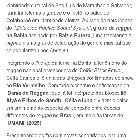
identidade cultural de São Luís do Maranhão a Salvador,
Iuna
transforma o
groove
e o melô no palco do
Colaboraê
em identidade afetiva. Ao lado de dois ícones
do
‘Ministereo Público Sound System’
,
grupo de
reggae
na Bahia
assinado por
Raiz e Pureza
, Iuna transforma a
night
em uma grande celebração do gênero musical que
se popularizou nos Anos 80.
Integrando o
line-up
da turnê na Bahia, a fenômeno do
reggae nacional e vencedora do
Troféu Black Power
,
Célia Sampaio, é uma das atrações confirmadas do show
no
Rio Vermelho
. Com todo o charme e sofisticação da
‘Dama do Reggae’,
que já foi intérprete dos blocos
Ilê
Aiyê e Filhos de Gandhi
,
Célia e Iuna
dividem o palco
em um momento especial de conexão entre épocas
diferentes do
reggae
no
Brasil
, em meio às faixas
de
‘UMAMI’ (2025)
.
Presenteando os fãs com novas sonoridades, em uma