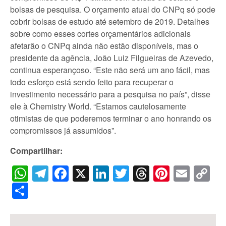
bolsas de pesquisa. O orçamento atual do CNPq só pode
cobrir bolsas de estudo até setembro de 2019. Detalhes
sobre como esses cortes orçamentários adicionais
afetarão o CNPq ainda não estão disponíveis, mas o
presidente da agência, João Luiz Filgueiras de Azevedo,
continua esperançoso. “Este não será um ano fácil, mas
todo esforço está sendo feito para recuperar o
investimento necessário para a pesquisa no país”, disse
ele à Chemistry World. “Estamos cautelosamente
otimistas de que poderemos terminar o ano honrando os
compromissos já assumidos”.
Compartilhar:
WhatsApp
Telegram
Facebook
X
LinkedIn
Twitter
Threads
Pintere
Emai
C
Li
Share