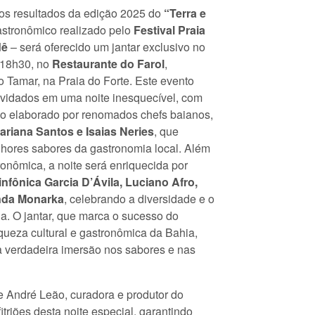
s resultados da edição 2025 do
“Terra e
stronômico realizado pelo
Festival Praia
dê
– será oferecido um jantar exclusivo no
 18h30, no
Restaurante do Farol
,
o Tamar, na Praia do Forte. Este evento
nvidados em uma noite inesquecível, com
 elaborado por renomados chefs baianos,
ariana Santos e Isaias Neries
, que
hores sabores da gastronomia local. Além
ronômica, a noite será enriquecida por
infônica Garcia D’Ávila, Luciano Afro,
anda Monarka
, celebrando a diversidade e o
na. O jantar, que marca o sucesso do
riqueza cultural e gastronômica da Bahia,
 verdadeira imersão nos sabores e nas
e André Leão, curadora e produtor do
fitriões desta noite especial, garantindo