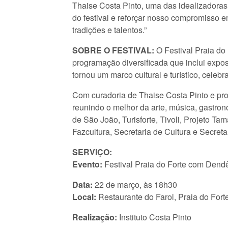
Thaise Costa Pinto, uma das idealizadoras
do festival e reforçar nosso compromisso 
tradições e talentos.”
SOBRE O FESTIVAL:
O Festival Praia d
programação diversificada que inclui expos
tornou um marco cultural e turístico, celeb
Com curadoria de Thaise Costa Pinto e pro
reunindo o melhor da arte, música, gastrono
de São João, Turisforte, Tivoli, Projeto T
Fazcultura, Secretaria de Cultura e Secret
SERVIÇO:
Evento:
Festival Praia do Forte com Dend
Data:
22 de março, às 18h30
Local:
Restaurante do Farol, Praia do For
Realização:
Instituto Costa Pinto