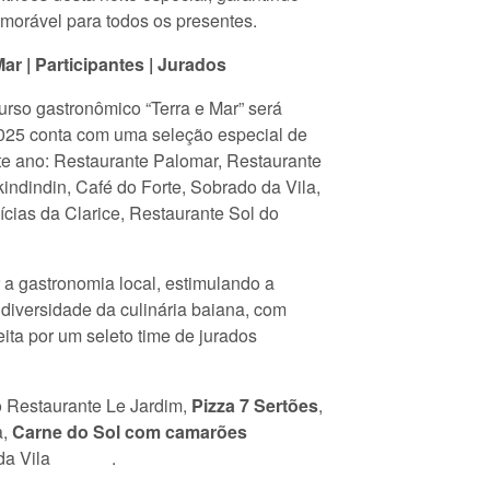
morável para todos os presentes.
ar | Participantes | Jurados
urso gastronômico “Terra e Mar” será
2025 conta com uma seleção especial de
ste ano: Restaurante Palomar, Restaurante
kindindin, Café do Forte, Sobrado da Vila,
cias da Clarice, Restaurante Sol do
 a gastronomia local, estimulando a
 diversidade da culinária baiana, com
eita por um seleto time de jurados
o Restaurante Le Jardim,
Pizza 7 Sertões
,
a,
Carne do Sol com camarões
do da Vila .