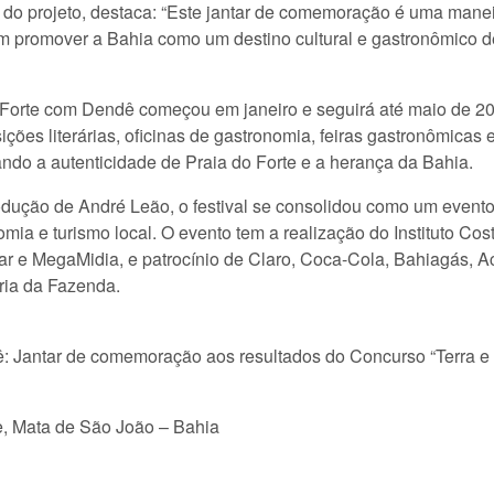
 do projeto, destaca: “Este jantar de comemoração é uma manei
em promover a Bahia como um destino cultural e gastronômico d
o Forte com Dendê começou em janeiro e seguirá até maio de 2
ições literárias, oficinas de gastronomia, feiras gastronômicas
rando a autenticidade de Praia do Forte e a herança da Bahia.
dução de André Leão, o festival se consolidou como um evento 
mia e turismo local. O evento tem a realização do Instituto Cos
amar e MegaMidia, e patrocínio de Claro, Coca-Cola, Bahiagás, 
aria da Fazenda.
ê: Jantar de comemoração aos resultados do Concurso “Terra e
te, Mata de São João – Bahia