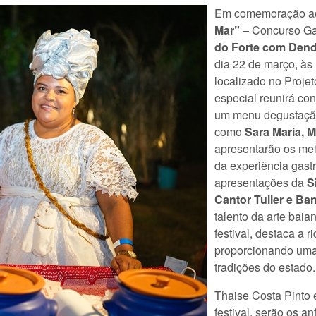
Em comemoração ao
Mar”
– Concurso Ga
do Forte com Den
dia 22 de março, às
localizado no Projet
especial reunirá co
um menu degustação
como
Sara Maria, M
apresentarão os mel
da experiência gast
apresentações da
S
Cantor Tuller e B
talento da arte baia
festival, destaca a 
proporcionando uma
tradições do estado.
Thaise Costa Pinto 
festival, serão os an