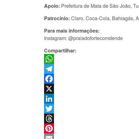
Apoio:
Prefeitura de Mata de São João, Tur
Patrocínio:
Claro, Coca-Cola, Bahiagás, Ac
Para mais informações:
Instagram: @praiadofortecomdende
Compartilhar:
WhatsApp
Telegram
Facebook
X
LinkedIn
Twitter
Threads
Pinterest