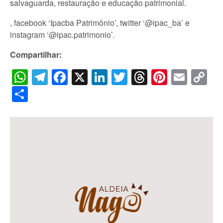
salvaguarda, restauração e educação patrimonial.
, facebook ‘Ipacba Patrimônio’, twitter ‘@ipac_ba’ e
instagram ‘@ipac.patrimonio’.
Compartilhar:
WhatsApp
Telegram
Facebook
X
LinkedIn
Twitter
Threads
Pintere
Emai
C
Li
Share