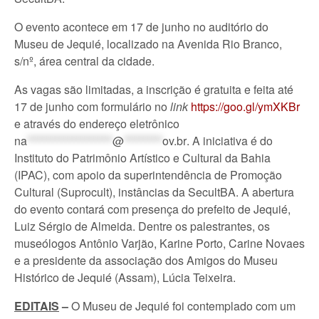
O evento acontece em 17 de junho no auditório do
Museu de Jequié, localizado na Avenida Rio Branco,
s/nº, área central da cidade.
As vagas são limitadas, a inscrição é gratuita e feita até
17 de junho com formulário no
link
https://goo.gl/ymXKBr
e através do endereço eletrônico
na
********************
@
*********
ov.br
. A iniciativa é do
Instituto do Patrimônio Artístico e Cultural da Bahia
(IPAC), com apoio da superintendência de Promoção
Cultural (Suprocult), instâncias da SecultBA. A abertura
do evento contará com presença do prefeito de Jequié,
Luiz Sérgio de Almeida. Dentre os palestrantes, os
museólogos Antônio Varjão, Karine Porto, Carine Novaes
e a presidente da associação dos Amigos do Museu
Histórico de Jequié (Assam), Lúcia Teixeira.
EDITAIS
–
O Museu de Jequié foi contemplado com um