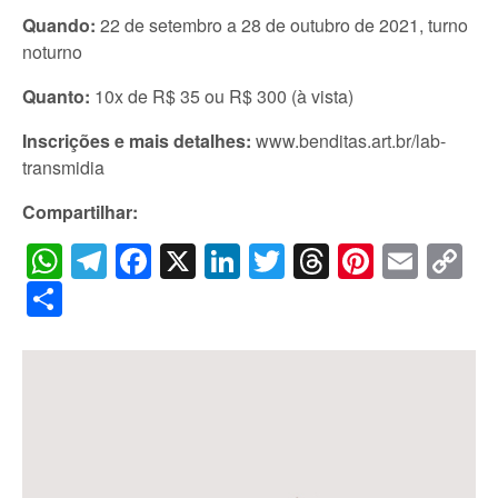
Quando:
22 de setembro a 28 de outubro de 2021, turno
noturno
Quanto:
10x de R$ 35 ou R$ 300 (à vista)
Inscrições e mais detalhes:
www.benditas.art.br/lab-
transmidia
Compartilhar:
WhatsApp
Telegram
Facebook
X
LinkedIn
Twitter
Threads
Pintere
Emai
C
Li
Share