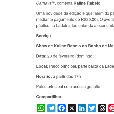
Carnaval!
“, comenta
Kaline Rabelo
.
Uma novidade da edição é que, além do pal
mediante pagamento de R$20,00). O evento
público na Ladeira, fomentando a economia
Serviço
Show de Kaline Rabelo no Banho de Mar
Data:
23 de fevereiro (domingo)
Local:
Palco principal, parte baixa da Lade
Horário:
a partir das 17h
Palco principal com acesso gratuito
Compartilhar:
WhatsApp
Telegram
Facebook
X
LinkedI
Twitt
T