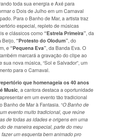
rando toda sua energia e Axé para
formar o Dois de Julho em um Carnaval
pado. Para o Banho de Mar, a artista traz
ertório especial, repleto de músicas
ais e clássicos como
“Estrela Primeira”
, da
 Beijo,
“Protesto do Olodum”
, do
m, e
“Pequena Eva”
, da Banda Eva. O
também marcará a gravação do clipe ao
e sua nova música, “Sol e Salvador”, um
mento para o Carnaval.
epertório que homenageia os 40 anos
é Music
, a cantora destaca a oportunidade
apresentar em um evento tão tradicional
o Banho de Mar à Fantasia. “
O Banho de
um evento muito tradicional, que reúne
as de todas as idades e origens em uma
ado de maneira especial, parte do meu
os fazer um esquenta bem animado pro