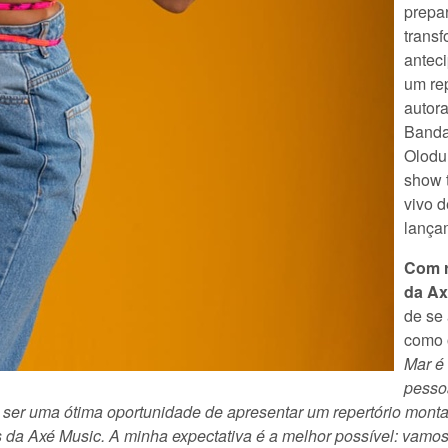
prepa
trans
anteci
um rep
autor
Banda
Olodu
show 
vivo d
lança
Com r
da Ax
de se 
como 
Mar é 
pesso
ai ser uma ótima oportunidade de apresentar um repertório mont
 da Axé Music. A minha expectativa é a melhor possível: vam