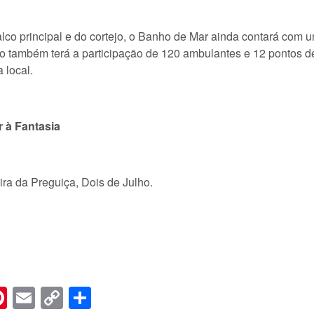
co principal e do cortejo, o Banho de Mar ainda contará com 
 também terá a participação de 120 ambulantes e 12 pontos de
 local.
 à Fantasia
ira da Preguiça, Dois de Julho.
n
er
hreads
Pinterest
Email
Copy
Share