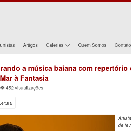
unistas
Artigos
Galerias
Quem Somos
Contat
brando a música baiana com repertório 
 Mar à Fantasia
 👁 452 visualizações
eitura
Artist
de fev