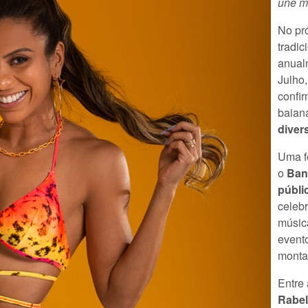
une mú
No pr
tradic
anual
Julho
confi
baian
diver
Uma fe
o
Ban
públi
celebr
música
evento
monta
Entre 
Rabe