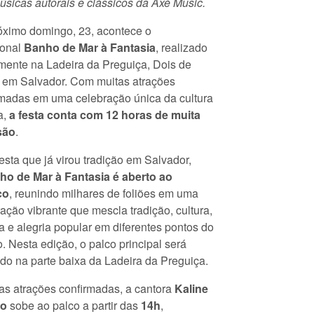
sicas autorais e clássicos da Axé Music.
óximo domingo, 23, acontece o
ional
Banho de Mar à Fantasia
, realizado
mente na Ladeira da Preguiça, Dois de
, em Salvador. Com muitas atrações
rmadas em uma celebração única da cultura
a,
a festa conta com 12 horas de muita
são
.
sta que já virou tradição em Salvador,
ho de Mar à Fantasia é aberto ao
co
, reunindo milhares de foliões em uma
ação vibrante que mescla tradição, cultura,
 e alegria popular em diferentes pontos do
. Nesta edição, o palco principal será
do na parte baixa da Ladeira da Preguiça.
as atrações confirmadas, a cantora
Kaline
lo
sobe ao palco a partir das
14h
,