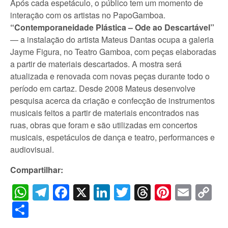
Após cada espetáculo, o público tem um momento de
interação com os artistas no PapoGamboa.
“Contemporaneidade Plástica – Ode ao Descartável”
— a instalação do artista Mateus Dantas ocupa a galeria
Jayme Figura, no Teatro Gamboa, com peças elaboradas
a partir de materiais descartados. A mostra será
atualizada e renovada com novas peças durante todo o
período em cartaz. Desde 2008 Mateus desenvolve
pesquisa acerca da criação e confecção de instrumentos
musicais feitos a partir de materiais encontrados nas
ruas, obras que foram e são utilizadas em concertos
musicais, espetáculos de dança e teatro, performances e
audiovisual.
Compartilhar:
WhatsApp
Telegram
Facebook
X
LinkedIn
Twitter
Threads
Pintere
Emai
C
Li
Share