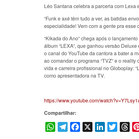
Léo Santana celebra a parceria com Lexa e
“Funk e axé têm tudo a ver, as batidas en
especialidade! Vem com a gente pra esse c
“Kikada do Ano” chega após o lançamento d
álbum “LEXA”, que ganhou versão Deluxe e 
o canal do YouTube da cantora a bater a ma
ao comandar o programa “TVZ” e o reality
vida e carreira profissional no Globoplay
como apresentadora na TV.
https://www.youtube.com/watch?v=Y7Ls
Compartilhar:
WhatsApp
Telegram
Facebook
X
LinkedI
Twitt
T