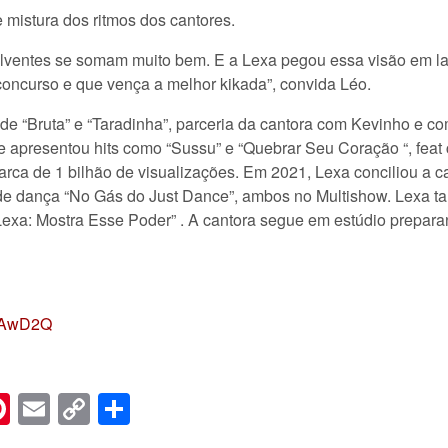
 mistura dos ritmos dos cantores.
volventes se somam muito bem. E a Lexa pegou essa visão em la
oncurso e que vença a melhor kikada”, convida Léo.
e “Bruta” e “Taradinha”, parceria da cantora com Kevinho e c
apresentou hits como “Sussu” e “Quebrar Seu Coração “, feat 
rca de 1 bilhão de visualizações. Em 2021, Lexa conciliou a c
 de dança “No Gás do Just Dance”, ambos no Multishow. Lexa 
: “Lexa: Mostra Esse Poder” . A cantora segue em estúdio prepa
y1AwD2Q
n
er
hreads
Pinterest
Email
Copy
Share
Link