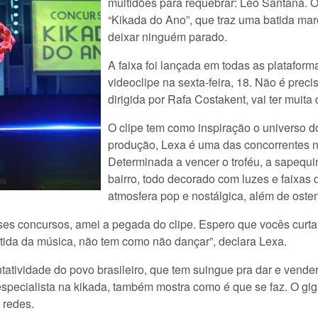
multidões para requebrar: Léo Santana. O 
“Kikada do Ano”, que traz uma batida ma
deixar ninguém parado.
A faixa foi lançada em todas as plataformas
videoclipe na sexta-feira, 18. Não é prec
dirigida por Rafa Costakent, vai ter muita
O clipe tem como inspiração o universo 
produção, Lexa é uma das concorrentes na
Determinada a vencer o troféu, a sapequi
bairro, todo decorado com luzes e faixas
atmosfera pop e nostálgica, além de osten
esses concursos, amei a pegada do clipe. Espero que vocês cur
tida da música, não tem como não dançar”, declara Lexa.
ntatividade do povo brasileiro, que tem suingue pra dar e vende
especialista na kikada, também mostra como é que se faz. O gi
 redes.