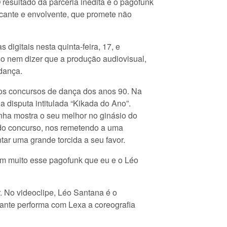
resultado da parceria inédita é o pagofunk
rcante e envolvente, que promete não
 digitais nesta quinta-feira, 17, e
iso nem dizer que a produção audiovisual,
 dança.
dos concursos de dança dos anos 90. Na
 disputa intitulada “Kikada do Ano”.
nha mostra o seu melhor no ginásio do
 do concurso, nos remetendo a uma
tar uma grande torcida a seu favor.
tam muito esse pagofunk que eu e o Léo
r. No videoclipe, Léo Santana é o
gante performa com Lexa a coreografia