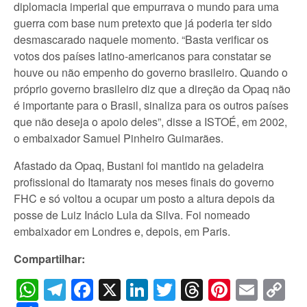
diplomacia imperial que empurrava o mundo para uma
guerra com base num pretexto que já poderia ter sido
desmascarado naquele momento. “Basta verificar os
votos dos países latino-americanos para constatar se
houve ou não empenho do governo brasileiro. Quando o
próprio governo brasileiro diz que a direção da Opaq não
é importante para o Brasil, sinaliza para os outros países
que não deseja o apoio deles”, disse a ISTOÉ, em 2002,
o embaixador Samuel Pinheiro Guimarães.
Afastado da Opaq, Bustani foi mantido na geladeira
profissional do Itamaraty nos meses finais do governo
FHC e só voltou a ocupar um posto a altura depois da
posse de Luiz Inácio Lula da Silva. Foi nomeado
embaixador em Londres e, depois, em Paris.
Compartilhar:
WhatsApp
Telegram
Facebook
X
LinkedIn
Twitter
Threads
Pintere
Emai
C