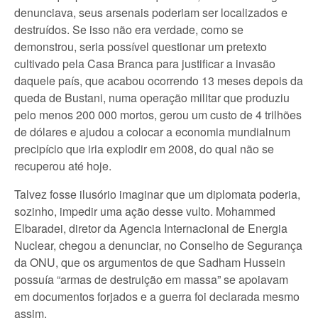
denunciava, seus arsenais poderiam ser localizados e
destruídos. Se isso não era verdade, como se
demonstrou, seria possível questionar um pretexto
cultivado pela Casa Branca para justificar a invasão
daquele país, que acabou ocorrendo 13 meses depois da
queda de Bustani, numa operação militar que produziu
pelo menos 200 000 mortos, gerou um custo de 4 trilhões
de dólares e ajudou a colocar a economia mundialnum
precipício que iria explodir em 2008, do qual não se
recuperou até hoje.
Talvez fosse ilusório imaginar que um diplomata poderia,
sozinho, impedir uma ação desse vulto. Mohammed
Elbaradei, diretor da Agencia Internacional de Energia
Nuclear, chegou a denunciar, no Conselho de Segurança
da ONU, que os argumentos de que Sadham Hussein
possuía “armas de destruição em massa” se apoiavam
em documentos forjados e a guerra foi declarada mesmo
assim.