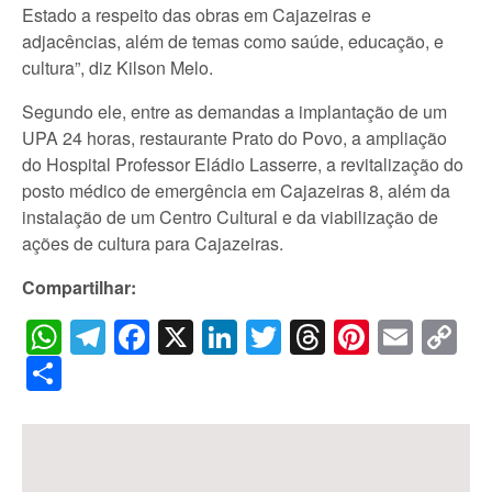
Estado a respeito das obras em Cajazeiras e
adjacências, além de temas como saúde, educação, e
cultura”, diz Kilson Melo.
Segundo ele, entre as demandas a implantação de um
UPA 24 horas, restaurante Prato do Povo, a ampliação
do Hospital Professor Eládio Lasserre, a revitalização do
posto médico de emergência em Cajazeiras 8, além da
instalação de um Centro Cultural e da viabilização de
ações de cultura para Cajazeiras.
Compartilhar:
WhatsApp
Telegram
Facebook
X
LinkedIn
Twitter
Threads
Pintere
Emai
C
Li
Share