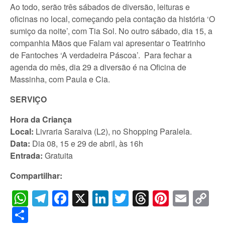
Ao todo, serão três sábados de diversão, leituras e
oficinas no local, começando pela contação da história ‘O
sumiço da noite’, com Tia Sol. No outro sábado, dia 15, a
companhia Mãos que Falam vai apresentar o Teatrinho
de Fantoches ‘A verdadeira Páscoa’. Para fechar a
agenda do mês, dia 29 a diversão é na Oficina de
Massinha, com Paula e Cia.
SERVIÇO
Hora da Criança
Local:
Livraria Saraiva (L2), no Shopping Paralela.
Data:
Dia 08, 15 e 29 de abril, às 16h
Entrada:
Gratuita
Compartilhar:
WhatsApp
Telegram
Facebook
X
LinkedIn
Twitter
Threads
Pintere
Emai
C
Li
Share