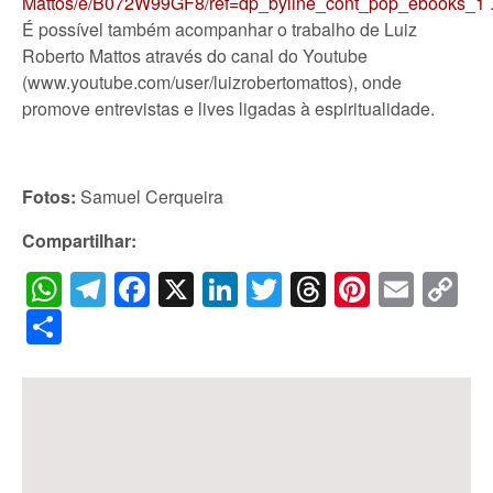
Mattos/e/B072W99GF8/ref=dp_byline_cont_pop_ebooks_1
É possível também acompanhar o trabalho de Luiz
Roberto Mattos através do canal do Youtube
(www.youtube.com/user/luizrobertomattos), onde
promove entrevistas e lives ligadas à espiritualidade.
Fotos:
Samuel Cerqueira
Compartilhar:
WhatsApp
Telegram
Facebook
X
LinkedIn
Twitter
Threads
Pintere
Emai
C
Li
Share