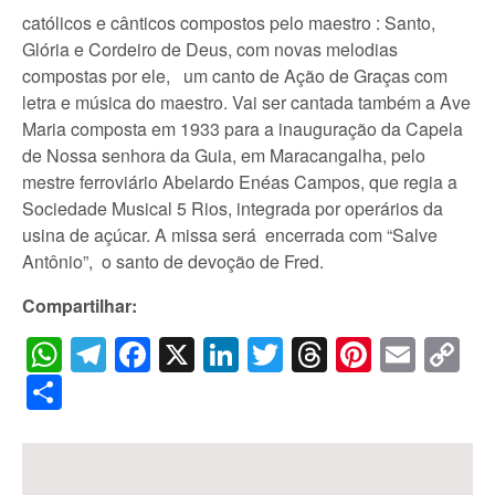
católicos e cânticos compostos pelo maestro : Santo,
Glória e Cordeiro de Deus, com novas melodias
compostas por ele, um canto de Ação de Graças com
letra e música do maestro. Vai ser cantada também a Ave
Maria composta em 1933 para a inauguração da Capela
de Nossa senhora da Guia, em Maracangalha, pelo
mestre ferroviário Abelardo Enéas Campos, que regia a
Sociedade Musical 5 Rios, integrada por operários da
usina de açúcar. A missa será encerrada com “Salve
Antônio”, o santo de devoção de Fred.
Compartilhar:
WhatsApp
Telegram
Facebook
X
LinkedIn
Twitter
Threads
Pintere
Emai
C
Li
Share