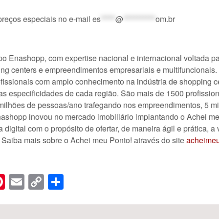
preços especiais no e-mail
es
*****
@
***********
om.br
o Enashopp, com expertise nacional e internacional voltada p
ing centers e empreendimentos empresariais e multifuncionais
fissionais com amplo conhecimento na indústria de shopping 
 as especificidades de cada região. São mais de 1500 profissio
milhões de pessoas/ano trafegando nos empreendimentos, 5 mi
Enashopp inovou no mercado imobiliário implantando o Achei m
digital com o propósito de ofertar, de maneira ágil e prática, 
 Saiba mais sobre o Achei meu Ponto! através do site
acheimeu
n
er
hreads
Pinterest
Email
Copy
Share
Link