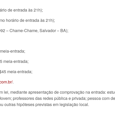
ário de entrada às 21h);
mo horário de entrada às 21h);
2992 – Chame-Chame, Salvador – BA);
 meia-entrada;
35 meia-entrada;
R$45 meia-entrada;
com.br/
.
 lei, mediante apresentação de comprovação na entrada: estu
ovem; professores das redes pública e privada; pessoa com de
 outras hipóteses previstas em legislação local.