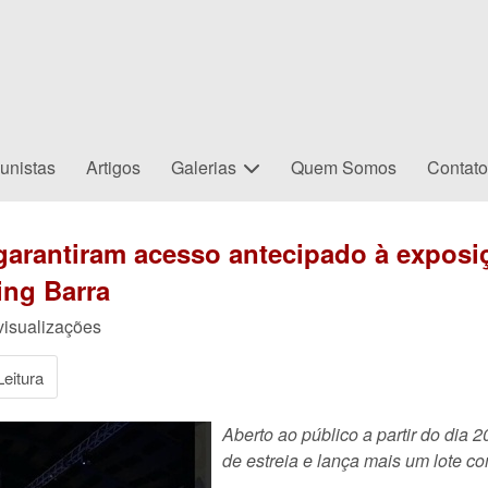
unistas
Artigos
Galerias
Quem Somos
Contat
 garantiram acesso antecipado à expos
ing Barra
visualizações
eitura
Aberto ao público a partir do dia
de estreia e lança mais um lote c