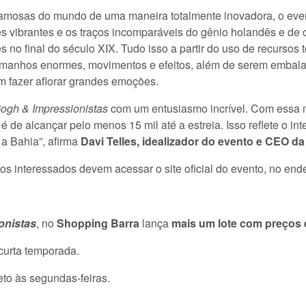
famosas do mundo de uma maneira totalmente inovadora, o ev
es vibrantes e os traços incomparáveis do gênio holandês e de 
s no final do século XIX. Tudo isso a partir do uso de recursos
manhos enormes, movimentos e efeitos, além de serem embalad
m fazer aflorar grandes emoções.
ogh & Impressionistas
com um entusiasmo incrível. Com essa m
de alcançar pelo menos 15 mil até a estreia. Isso reflete o int
 a Bahia”, afirma
Davi Telles, idealizador do evento e CEO d
, os interessados devem acessar o site oficial do evento, no en
onistas
, no
Shopping Barra
lança
mais um lote com preços 
curta temporada.
to às segundas-feiras.