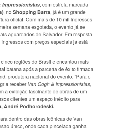
 Impressionistas
, com estreia marcada
a)
, no
Shopping Barra
, já é um grande
ura oficial. Com mais de 10 mil ingressos
meira semana esgotada, o evento já se
ais aguardados de Salvador. Em resposta
 ingressos com preços especiais já está
 cinco regiões do Brasil e encantou mais
ital baiana após a parceria de êxito firmada
nd, produtora nacional do evento. “Para o
gria receber
Van Gogh & Impressionistas
,
m a exibição fascinante de obras de um
sos clientes um espaço inédito para
a, André Podhorodeski.
ra dentro das obras icônicas de Van
ersão único, onde cada pincelada ganha