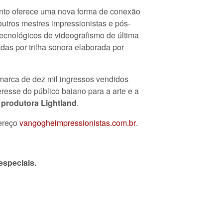
ento oferece uma nova forma de conexão
outros mestres impressionistas e pós-
 tecnológicos de videografismo de última
as por trilha sonora elaborada por
arca de dez mil ingressos vendidos
eresse do público baiano para a arte e a
a produtora Lightland
.
dereço
vangogheimpressionistas.com.br
.
especiais.