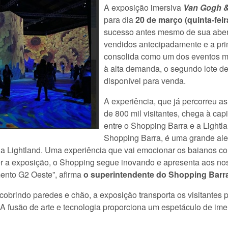
A exposição imersiva
Van Gogh &
para dia
20 de março (quinta-feir
sucesso antes mesmo de sua abert
vendidos antecipadamente e a pri
consolida como um dos eventos m
à alta demanda, o segundo lote de
disponível para venda.
A experiência, que já percorreu as
de 800 mil visitantes, chega à cap
entre o Shopping Barra e a Lightla
Shopping Barra, é uma grande ale
a Lightland. Uma experiência que vai emocionar os baianos co
er a exposição, o Shopping segue inovando e apresenta aos nos
ento G2 Oeste”, afirma
o superintendente do Shopping Barr
ndo paredes e chão, a exposição transporta os visitantes pa
A fusão de arte e tecnologia proporciona um espetáculo de im