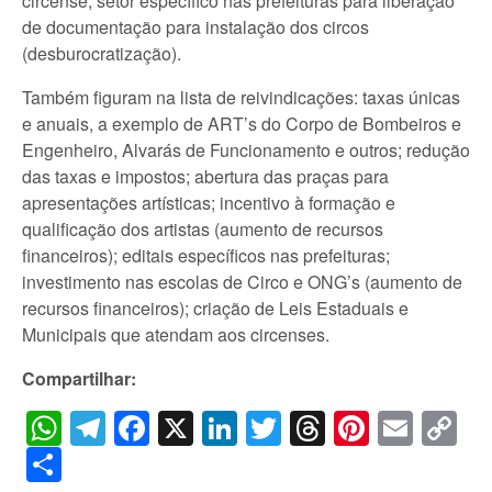
circense; setor específico nas prefeituras para liberação
de documentação para instalação dos circos
(desburocratização).
Também figuram na lista de reivindicações: taxas únicas
e anuais, a exemplo de ART’s do Corpo de Bombeiros e
Engenheiro, Alvarás de Funcionamento e outros; redução
das taxas e impostos; abertura das praças para
apresentações artísticas; incentivo à formação e
qualificação dos artistas (aumento de recursos
financeiros); editais específicos nas prefeituras;
investimento nas escolas de Circo e ONG’s (aumento de
recursos financeiros); criação de Leis Estaduais e
Municipais que atendam aos circenses.
Compartilhar:
WhatsApp
Telegram
Facebook
X
LinkedIn
Twitter
Threads
Pintere
Emai
C
Li
Share