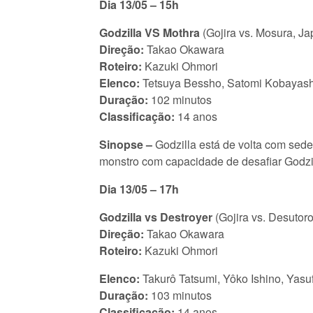
Dia 13/05 – 15h
Godzilla VS Mothra
(Gojira vs. Mosura, Ja
Direção:
Takao Okawara
Roteiro:
Kazuki Ohmori
Elenco:
Tetsuya Bessho, Satomi Kobayashi
Duração:
102 minutos
Classificação:
14 anos
Sinopse –
Godzilla está de volta com sede
monstro com capacidade de desafiar Godzil
Dia 13/05 – 17h
Godzilla vs Destroyer
(Gojira vs. Desutor
Direção:
Takao Okawara
Roteiro:
Kazuki Ohmori
Elenco:
Takurô Tatsumi, Yôko Ishino, Yasu
Duração:
103 minutos
Classificação:
14 anos