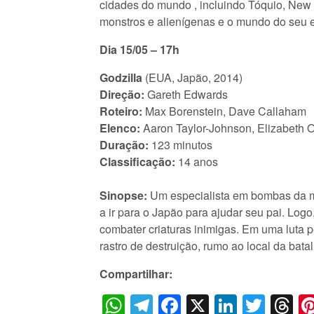
cidades do mundo , incluindo Tóquio, New Y
monstros e alienígenas e o mundo do seu e
Dia 15/05 – 17h
Godzilla
(EUA, Japão, 2014)
Direção:
Gareth Edwards
Roteiro:
Max Borenstein, Dave Callaham
Elenco:
Aaron Taylor-Johnson, Elizabeth O
Duração:
123 minutos
Classificação:
14 anos
Sinopse:
Um especialista em bombas da ma
a ir para o Japão para ajudar seu pai. Log
combater criaturas inimigas. Em uma luta
rastro de destruição, rumo ao local da batal
Compartilhar:
WhatsApp
Telegram
Facebook
X
LinkedI
Twitt
T