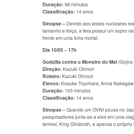
Duração:
98 minutos
Classificação:
14 anos
Sinopse –
Devido aos testes nucleares rea
tamanho e força, a fera possui um sopro ra
frente em uma fúria mortal.
Dia 10/05 – 17h
Godzilla contra o Monstro do Mal
(Gojira
Direção:
Kazuki Ohmori
Roteiro:
Kazuki Ohmori
Elenco:
Kosuke Toyohara, Anna Nakagaw
Duração:
103 minutos
Classificação:
14 anos
Sinopse –
Quando um OVNI pousa no Japão e
pesquisadores junta-se a eles em uma viag
terrível, King Ghidorah, e apenas o próprio