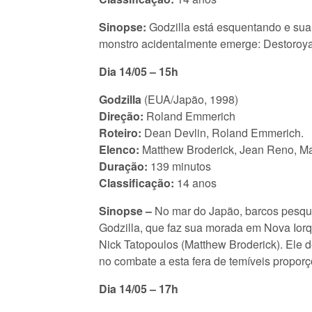
Sinopse:
Godzilla está esquentando e sua e
monstro acidentalmente emerge: Destoroya
Dia 14/05 – 15h
Godzilla
(EUA/Japão, 1998)
Direção:
Roland Emmerich
Roteiro:
Dean Devlin, Roland Emmerich.
Elenco:
Matthew Broderick, Jean Reno, Mar
Duração:
139 minutos
Classificação:
14 anos
Sinopse –
No mar do Japão, barcos pesque
Godzilla, que faz sua morada em Nova Iorq
Nick Tatopoulos (Matthew Broderick). Ele 
no combate a esta fera de temíveis proporç
Dia 14/05 – 17h