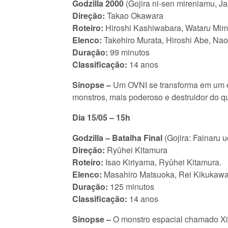
Godzilla 2000
(Gojira ni-sen mireniamu, J
Direção:
Takao Okawara
Roteiro:
Hiroshi Kashiwabara, Wataru Mim
Elenco:
Takehiro Murata, Hiroshi Abe, Nao
Duração:
99 minutos
Classificação:
14 anos
Sinopse –
Um OVNI se transforma em um en
monstros, mais poderoso e destruidor do q
Dia 15/05 – 15h
Godzilla – Batalha Final
(Gojira: Fainaru 
Direção:
Ryûhei Kitamura
Roteiro:
Isao Kiriyama, Ryûhei Kitamura.
Elenco:
Masahiro Matsuoka, Rei Kikukawa
Duração:
125 minutos
Classificação:
14 anos
Sinopse –
O monstro espacial chamado Xili