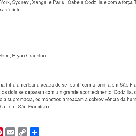
ork, Sydney , Xangai e Paris . Cabe a Godzilla e com a força T
xtermínio.
lsen, Bryan Cranston.
rinha americana acaba de se reunir com a família em São Fra
o, os dois se deparam com um grande acontecimento: Godzilla, o
 pela supremacia, os monstros ameaçam a sobrevivência da h
ha final: São Francisco.
n
er
hreads
Pinterest
Email
Copy
Share