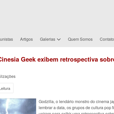
unistas
Artigos
Galerias
Quem Somos
Contat
Cinesia Geek exibem retrospectiva sob
lizações
eitura
Godzilla, o lendário monstro do cinema 
lembrar a data, os grupos de cultura pop
uniram para exibir uma retrospectiva sobre