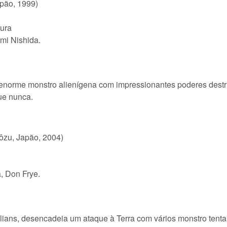
apão, 1999)
ura
mi Nishida.
orme monstro alienígena com impressionantes poderes destruti
ue nunca.
uôzu, Japão, 2004)
, Don Frye.
ans, desencadeia um ataque à Terra com vários monstro tentan