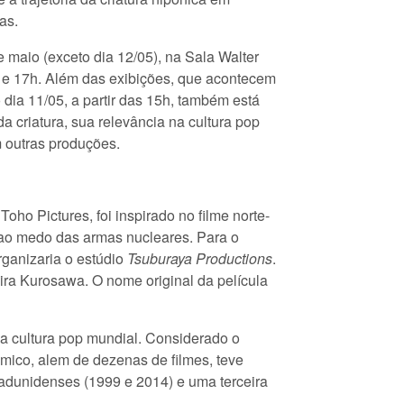
as.
e maio (exceto dia 12/05), na Sala Walter
h e 17h. Além das exibições, que acontecem
o dia 11/05, a partir das 15h, também está
a criatura, sua relevância na cultura pop
m outras produções.
oho Pictures, foi inspirado no filme norte-
 ao medo das armas nucleares. Para o
organizaria o estúdio
Tsuburaya Productions
.
Akira Kurosawa. O nome original da película
 na cultura pop mundial. Considerado o
mico, alem de dezenas de filmes, teve
adunidenses (1999 e 2014) e uma terceira