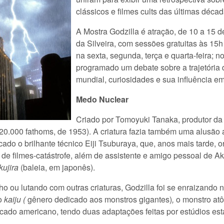
clássicos e filmes cults das últimas décad
A Mostra Godzilla é atração, de 10 a 15 d
da Silveira, com sessões gratuitas às 15
na sexta, segunda, terça e quarta-feira; n
programado um debate sobre a trajetória d
mundial, curiosidades e sua influência e
Medo Nuclear
Criado por Tomoyuki Tanaka, produtor da T
20.000 fathoms, de 1953). A criatura fazia também uma alusão
ocado o brilhante técnico Eiji Tsuburaya, que, anos mais tarde, 
or de filmes-catástrofe, além de assistente e amigo pessoal de 
kujira
(baleia, em japonês).
nho ou lutando com outras criaturas, Godzilla foi se enraizando
ro
kaiju (
gênero dedicado aos monstros gigantes)
,
o monstro atô
ado americano, tendo duas adaptações feitas por estúdios est