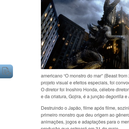
americano “O monstro do mar” (Beast from 
projeto visual e efeitos especiais, foi conv
O diretor foi Inoshiro Honda, célebre diret
e da criatura, Gojira, é a junção de
gorilla
e
Destruindo o Japão, filme após filme, sozi
primeiro monstro que deu origem ao gêne
animações, jogos e adaptações para o merc
produção que estreará em 31 de maio.