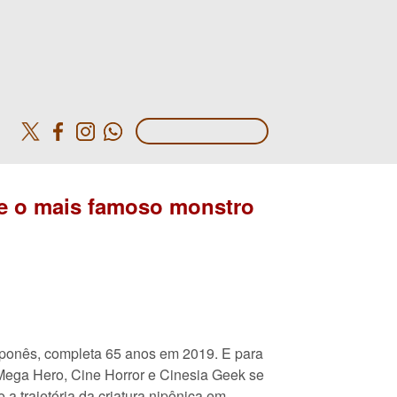
o
re o mais famoso monstro
japonês, completa 65 anos em 2019. E para
 Mega Hero, Cine Horror e Cinesia Geek se
 a trajetória da criatura nipônica em