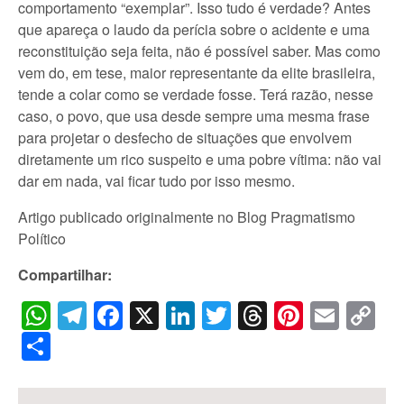
comportamento “exemplar”. Isso tudo é verdade? Antes
que apareça o laudo da perícia sobre o acidente e uma
reconstituição seja feita, não é possível saber. Mas como
vem do, em tese, maior representante da elite brasileira,
tende a colar como se verdade fosse. Terá razão, nesse
caso, o povo, que usa desde sempre uma mesma frase
para projetar o desfecho de situações que envolvem
diretamente um rico suspeito e uma pobre vítima: não vai
dar em nada, vai ficar tudo por isso mesmo.
Artigo publicado originalmente no Blog Pragmatismo
Político
Compartilhar:
WhatsApp
Telegram
Facebook
X
LinkedIn
Twitter
Threads
Pintere
Emai
C
Li
Share