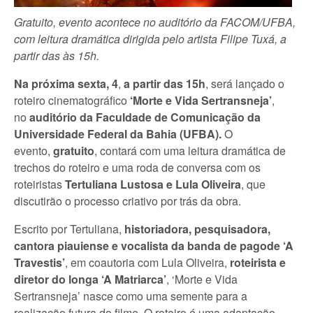
Gratuito, evento acontece no auditório da FACOM/UFBA,
com leitura dramática dirigida pelo artista Filipe Tuxá, a
partir das às 15h.
Na próxima sexta, 4
,
a partir das 15h
, será lançado o
roteiro cinematográfico
‘Morte e Vida Sertransneja’
,
no
auditório da Faculdade de Comunicação da
Universidade Federal da Bahia (UFBA).
O
evento,
gratuito
, contará com uma leitura dramática de
trechos do roteiro e uma roda de conversa com os
roteiristas
Tertuliana Lustosa e Lula Oliveira
, que
discutirão o processo criativo por trás da obra.
Escrito por Tertuliana,
historiadora, pesquisadora,
cantora piauiense e vocalista da banda de pagode ‘A
Travestis’
, em coautoria com Lula Oliveira,
roteirista e
diretor do longa ‘A Matriarca’
, ‘Morte e Vida
Sertransneja’ nasce como uma semente para a
realização futura do filme. O roteiro é uma adaptação