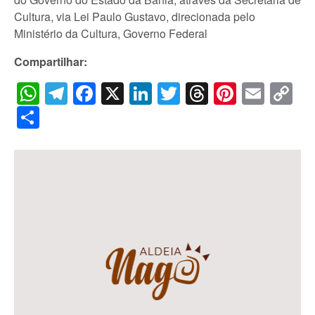
Cultura, via Lei Paulo Gustavo, direcionada pelo
Ministério da Cultura, Governo Federal
Compartilhar:
WhatsApp
Telegram
Facebook
X
LinkedIn
Twitter
Threads
Pintere
Emai
C
Li
Share