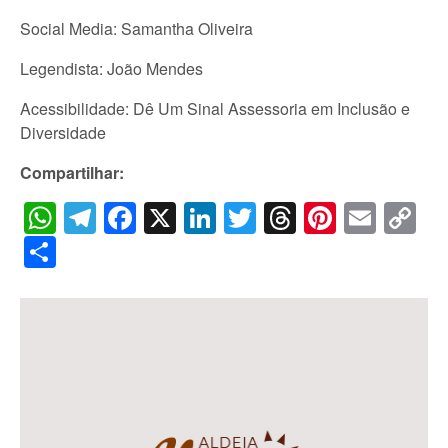
Social Media: Samantha Oliveira
Legendista: João Mendes
Acessibilidade: Dê Um Sinal Assessoria em Inclusão e
Diversidade
Compartilhar:
WhatsApp
Telegram
Facebook
X
LinkedIn
Twitter
Threads
Pintere
Emai
C
Li
Share