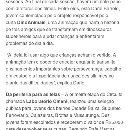
sessões. Ao final de cada sessão, haverá um bate-papo
com diretores dos filmes. Entre eles, está Dário Barreto,
jovem contemplado pelo projeto responsável pelo
curta
DinoAnimais
, uma animação que narra a história
de três amigos que se transformam em dinossauros
super-heróis para ajudar crianças a enfrentarem
problemas do dia a dia.
“A ideia foi usar algo que crianças acham divertido. A
animação tem o poder de entreter enquanto transmite
ensinamentos importantes sobre perseverança, trabalho
em equipe e a importância de nunca desistir, mesmo
diante das dificuldades”, explica Dario.
Da periferia para as telas –
A primeira etapa do Circuito,
chamada
Laboratório Cinerê
, realizou uma seleção
pública para jovens dos bairros Cidade Baixa, Subúrbio
Ferroviário, Cajazeiras, Brotas e Mussurunga. Dez
jovens foram escolhidos e receberam o valor de R$5.000
para desenvolver seus curtas. Segundo Rafa Martins,