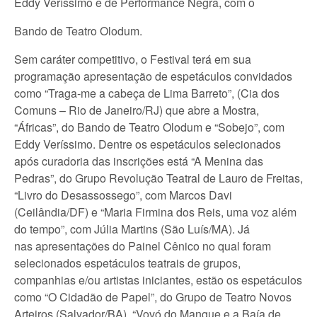
Eddy Veríssimo e de Performance Negra, com o
Bando de Teatro Olodum.
Sem caráter competitivo, o Festival terá em sua
programação apresentação de espetáculos convidados
como “Traga-me a cabeça de Lima Barreto”, (Cia dos
Comuns – Rio de Janeiro/RJ) que abre a Mostra,
“Áfricas”, do Bando de Teatro Olodum e “Sobejo”, com
Eddy Veríssimo. Dentre os espetáculos selecionados
após curadoria das inscrições está “A Menina das
Pedras”, do Grupo Revolução Teatral de Lauro de Freitas,
“Livro do Desassossego”, com Marcos Davi
(Ceilândia/DF) e “Maria Firmina dos Reis, uma voz além
do tempo”, com Júlia Martins (São Luís/MA). Já
nas apresentações do Painel Cênico no qual foram
selecionados espetáculos teatrais de grupos,
companhias e/ou artistas iniciantes, estão os espetáculos
como “O Cidadão de Papel”, do Grupo de Teatro Novos
Arteiros (Salvador/BA), “Vovó do Mangue e a Baía de