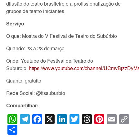
difusão do teatro brasileiro e a profissionalização de
grupos de teatro iniciantes.
Serviço
O que: Mostra do V Festival de Teatro do Subúrbio
Quando: 23 a 28 de março
Onde: Youtube do Festival de Teatro do
Subúrbio:
https://www.youtube.com/channel/UCmvBjzzDyM
Quanto: gratuito
Rede Social: @ftssuburbio
Compartilhar:
WhatsApp
Telegram
Facebook
X
LinkedIn
Twitter
Threads
Pintere
Emai
C
Li
Share